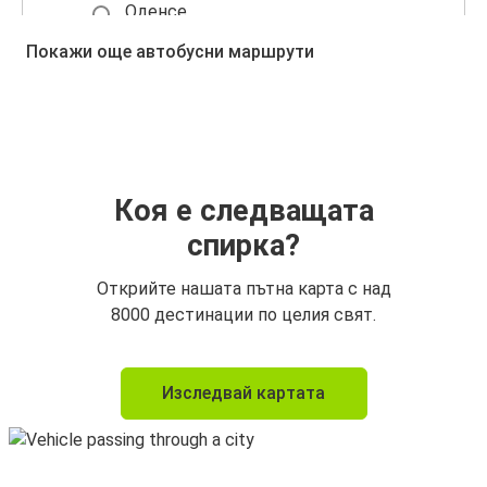
Оденсе
Летище Копенхаген (Каструп)
Покажи още автобусни маршрути
Оденсе
Олборг
Олборг
Оденсе
Коя е следващата
спирка?
Копенхаген
Оденсе
Открийте нашата пътна карта с над
8000 дестинации по целия свят.
Оденсе
Летище Копенхаген (Каструп)
Изследвай картата