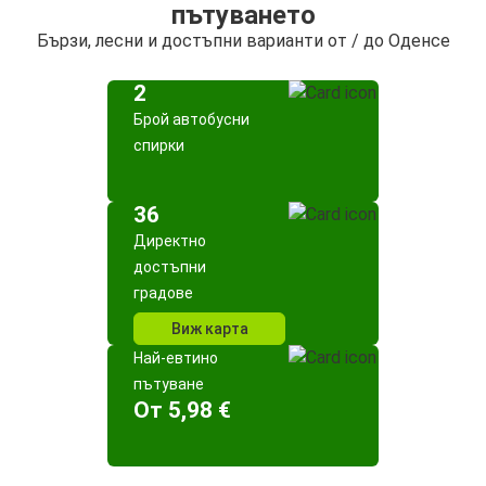
пътуването
Бързи, лесни и достъпни варианти от / до Оденсе
2
Брой автобусни
спирки
36
Директно
достъпни
градове
Виж карта
Най-евтино
пътуване
Oт 5,98 €