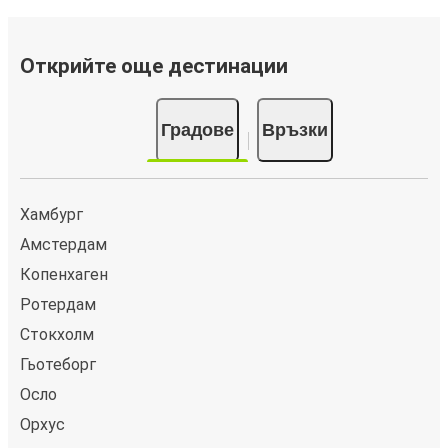
Открийте още дестинации
Градове
Връзки
Хамбург
Амстердам
Копенхаген
Ротердам
Стокхолм
Гьотеборг
Осло
Орхус