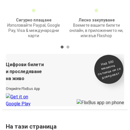
Сигурно плащане
Лесно закупуване
Използвайте Paypal, Google
Вземете вашите билети
Pay, Visa & международни
онлайн, в приложението ни,
карти
или във Flixshop
На
д 500
п
Цифрови билети
милиона
ътници ни се
и проследяване
доверяват
на живо
Открийте FlixBus App
На тази страница