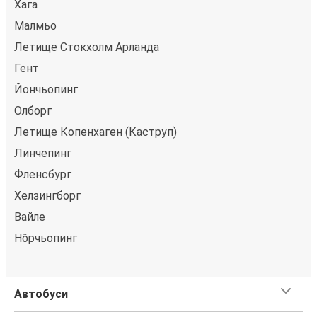
Хага
Малмьо
Летище Стокхолм Арланда
Гент
Йончьопинг
Олборг
Летище Копенхаген (Каструп)
Линчепинг
Фленсбург
Хелзингборг
Вайле
Нôрчьопинг
Автобуси