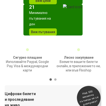
Виж цени
21
Минимално
пътувания на
ден
Виж пътувания
Сигурно плащане
Лесно закупуване
Използвайте Paypal, Google
Вземете вашите билети
Pay, Visa & международни
онлайн, в приложението ни,
карти
или във Flixshop
На
д 500
п
Цифрови билети
милиона
ътници ни се
и проследяване
доверяват
на живо