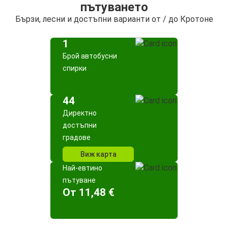
пътуването
Бързи, лесни и достъпни варианти от / до Кротоне
1
Брой автобусни
спирки
44
Директно
достъпни
градове
Виж карта
Най-евтино
пътуване
Oт 11,48 €