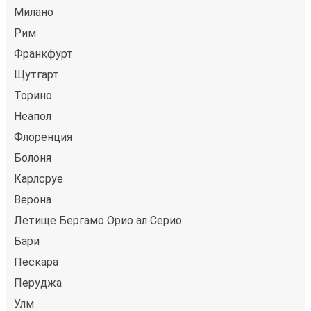
Милано
Рим
Франкфурт
Щутгарт
Торино
Неапол
Флоренция
Болоня
Карлсруе
Верона
Летище Бергамо Орио ал Серио
Бари
Пескара
Перуджа
Улм