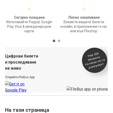
Сигурно плащане
Лесно закупуване
Използвайте Paypal, Google
Вземете вашите билети
Pay, Visa & международни
онлайн, в приложението ни,
карти
или във Flixshop
На
д 500
п
Цифрови билети
милиона
ътници ни се
и проследяване
доверяват
на живо
Открийте FlixBus App
На тази страница