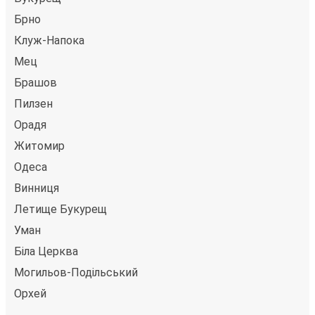
Брно
Клуж-Напока
Мец
Брашов
Пилзен
Орадя
Житомир
Одеса
Винниця
Летище Букурещ
Уман
Біла Церква
Могильов-Подільський
Орхей