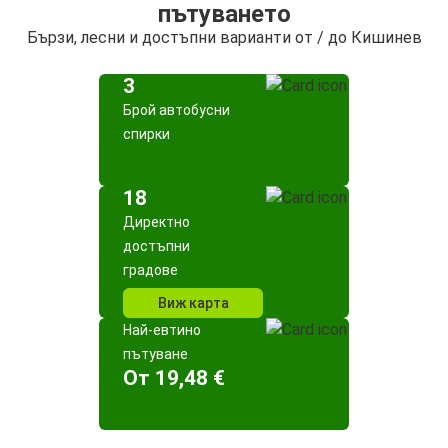
пътуването
Бързи, лесни и достъпни варианти от / до Кишинев
3
Брой автобусни
спирки
18
Директно
достъпни
градове
Виж карта
Най-евтино
пътуване
Oт 19,48 €