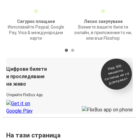
Сигурно плащане
Лесно закупуване
Използвайте Paypal, Google
Вземете вашите билети
Pay, Visa & международни
онлайн, в приложението ни,
карти
или във Flixshop
На
д 500
п
Цифрови билети
милиона
ътници ни се
и проследяване
доверяват
на живо
Открийте FlixBus App
На тази страница