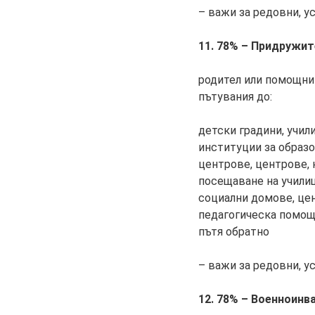
– важи за редовни, у
11. 78% – Придружит
родител или помощни
пътувания до:
детски градини, учил
институции за образо
центрове, центрове,
посещаване на училищ
социални домове, цен
педагогическа помощ,
пътя обратно
– важи за редовни, у
12. 78% – Военноинв