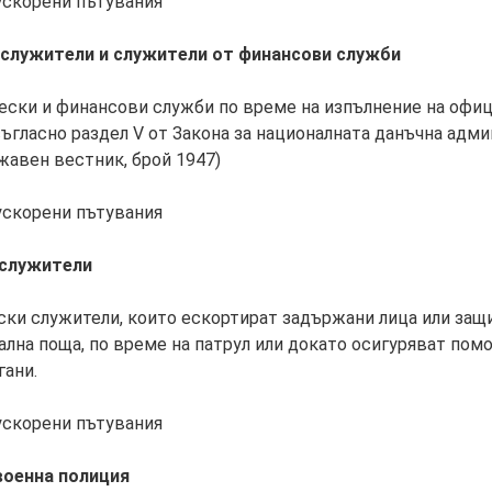
 ускорени пътувания
 служители и служители от финансови служби
ески и финансови служби по време на изпълнение на офиц
съгласно раздел V от Закона за националната данъчна адм
жавен вестник, брой 1947)
 ускорени пътувания
 служители
ки служители, които ескортират задържани лица или защ
лна поща, по време на патрул или докато осигуряват пом
гани.
 ускорени пътувания
 военна полиция