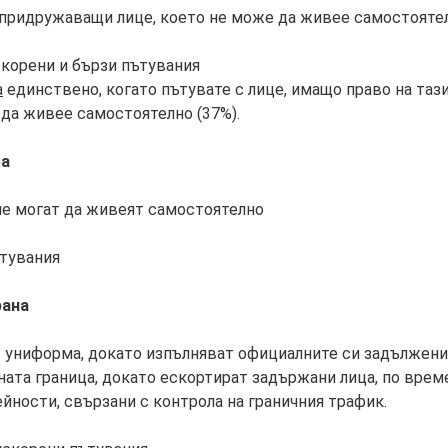
 придружаващи лице, което не може да живее самостоят
скорени и бързи пътувания
а
единствено, когато пътувате с лице, имащо право на тази
 да живее самостоятелно (37%).
ра
 не могат да живеят самостоятелно
ътувания
рана
в униформа, докато изпълняват официалните си задължени
ната граница, докато ескортират задържани лица, по време
йности, свързани с контрола на граничния трафик.