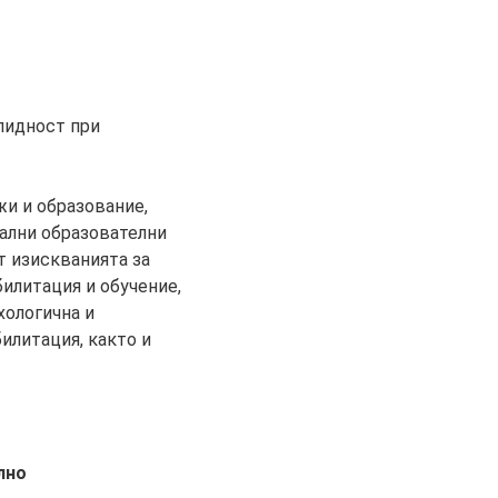
лидност при
жи и образование,
иални образователни
т изискванията за
илитация и обучение,
хологична и
илитация, както и
лно