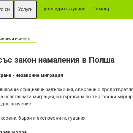
Проследи пътуване
Помощ
о си
Услуги
и със закон намаления в Полша
със закон намаления в Полша
храна - незаконна миграция
пълняваща официални задължения, свързани с предотвратя
а нелегалната миграция, извършвана по търговски маршру
одно значение
скорени, бързи и експресни пътувания
езрящи хора