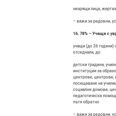
незрящи лица, жертва
– важи за редовни, у
16. 78% – Учащи с у
учащи (до 26 години)
отседнали, до:
детски градини, учил
институции за образо
центрове, центрове,
посещаване на училищ
социални домове, цен
педагогическа помощ,
пътя обратно
– важи за редовни, у