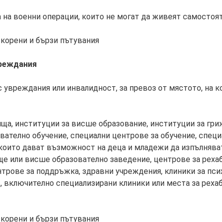
 на военни операции, които не могат да живеят самостоя
скорени и бързи пътувания
вреждания
 с увреждания или инвалидност, за превоз от мястото, на 
ища, институции за висше образование, институции за гри
вателно обучение, специални центрове за обучение, спец
 които дават възможност на деца и младежи да изпълнява
е или висше образователно заведение, центрове за рехаб
трове за поддръжка, здравни учреждения, клиники за пси
 включително специализирани клиники или места за рехаб
скорени и бързи пътувания