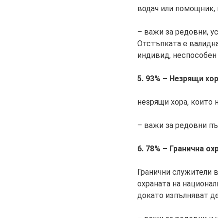
водач или помощник,
– важи за редовни, у
Отстъпката e
валидн
индивид, неспособен
5. 93% – Незрящи хо
незрящи хора, които
– важи за редовни п
6. 78% – Гранична ох
Гранични служители 
охраната на национал
докато изпълняват де