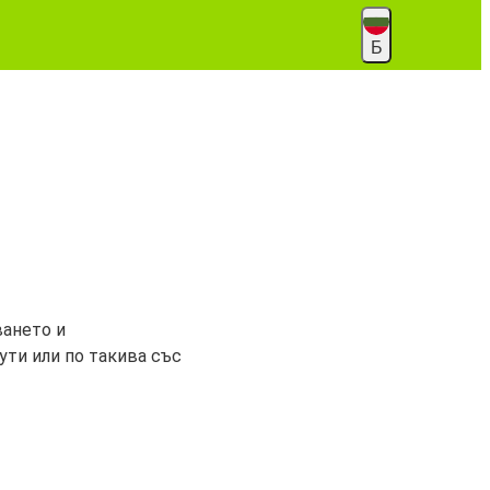
Б
ването и
ти или по такива със