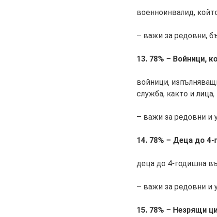
военноинвалид, койт
– важи за редовни, б
13. 78% – Войници, к
войници, изпълняващи
служба, както и лица
– важи за редовни и
14. 78% – Деца до 4
деца до 4-годишна в
– важи за редовни и
15. 78% – Незрящи ц