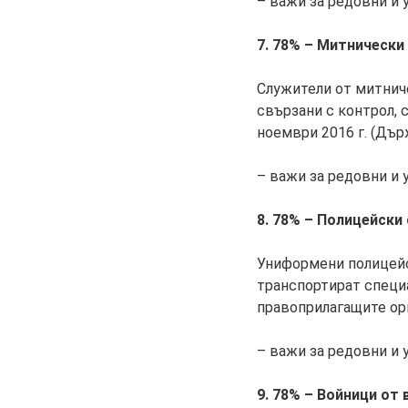
– важи за редовни и
7. 78% – Митнически
Служители от митнич
свързани с контрол, 
ноември 2016 г. (Дър
– важи за редовни и
8. 78% – Полицейски
Униформени полицейс
транспортират специа
правоприлагащите ор
– важи за редовни и
9. 78% – Войници от