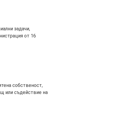
иални задачи,
инистрация от 16
итена собственост,
ощ или съдействие на