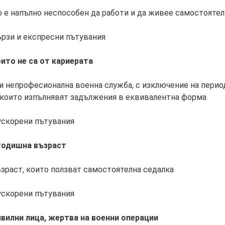
о е напълно неспособен да работи и да живее самостояте
ързи и експресни пътувания
оито не са от кариерата
 непрофесионална военна служба, с изключение на периоди
, които изпълнявят задължения в еквивалентна форма
 ускорени пътувания
-годишна възраст
ъзраст, които ползват самостоятелна седалка
 ускорени пътувания
ивилни лица, жертва на военни операции