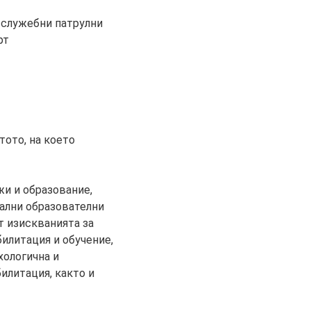
 служебни патрулни
рт
тото, на което
жи и образование,
иални образователни
т изискванията за
илитация и обучение,
хологична и
илитация, както и