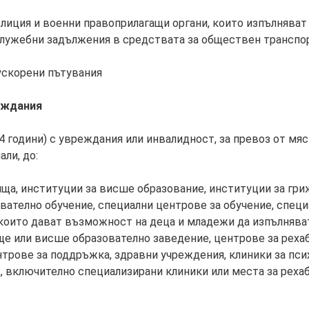
лиция и военни правоприлагащи органи, които изпълняват
служебни задължения в средствата за обществен транспо
 ускорени пътувания
реждания
4 години) с увреждания или инвалидност, за превоз от мяс
али, до:
ища, институции за висше образование, институции за гри
вателно обучение, специални центрове за обучение, спец
 които дават възможност на деца и младежи да изпълнява
е или висше образователно заведение, центрове за рехаб
трове за поддръжка, здравни учреждения, клиники за пси
 включително специализирани клиники или места за рехаб