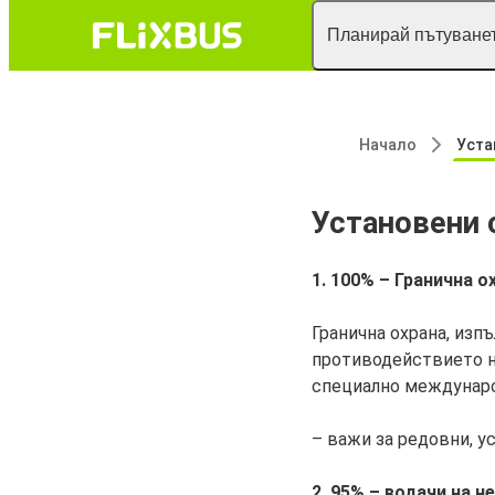
Планирай пътуванет
Начало
Установен
Установени 
1. 100% – Гранична о
Гранична охрана, из
противодействието н
специално междунар
– важи за редовни, у
2. 95% – водачи на н