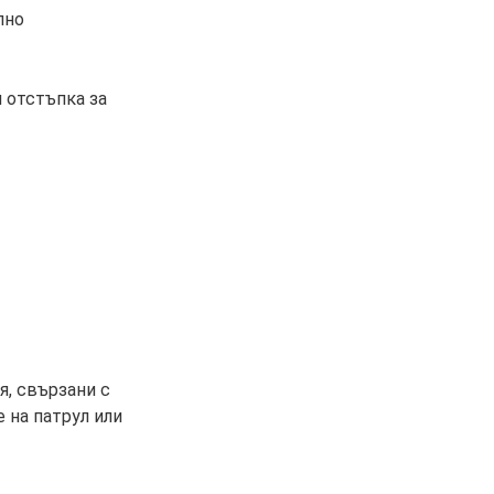
елно
 отстъпка за
я, свързани с
 на патрул или