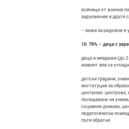
войници от военна по
задължения и други 
– важи за редовни и
10. 78% – деца с ув
деца и младежи (до 2
живеят или са отседн
детски градини, учил
институции за образо
центрове, центрове,
посещаване на училищ
социални домове, цен
педагогическа помощ,
пътя обратно