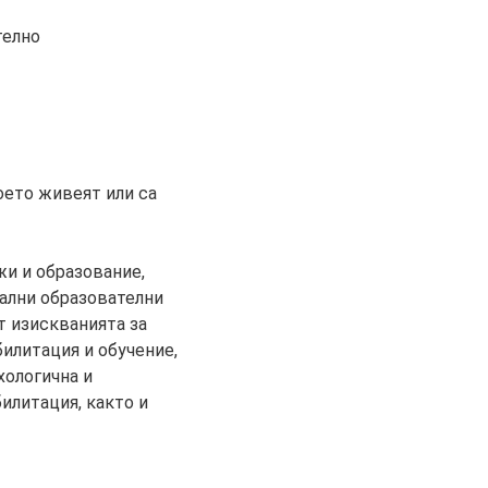
телно
което живеят или са
жи и образование,
иални образователни
т изискванията за
илитация и обучение,
хологична и
илитация, както и