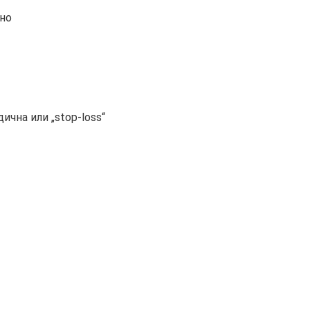
лно
чна или „stop-loss“