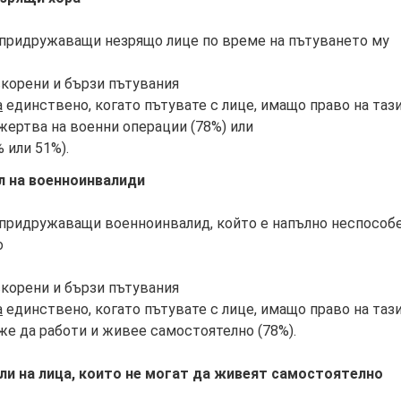
 придружаващи незрящо лице по време на пътуването му
скорени и бързи пътувания
а
единствено, когато пътувате с лице, имащо право на тази
жертва на военни операции (78%) или
 или 51%).
л на военноинвалиди
 придружаващи военноинвалид, който е напълно неспособе
о
скорени и бързи пътувания
а
единствено, когато пътувате с лице, имащо право на таз
же да работи и живее самостоятелно (78%).
ли на лица, които не могат да живеят самостоятелно