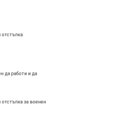
 отстъпка:
н да работи и да
и отстъпка за военен