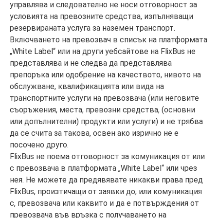
управлява и следователно не носи отговорност за
условията на превозните средства, изпълняващи
резервираната услуга за наземен транспорт.
Включването на превозвач в списък на платформата
„White Label“ или на други уебсайтове на FlixBus не
представлява и не следва да представлява
препоръка или одобрение на качеството, нивото на
обслужване, квалификацията или вида на
транспортните услуги на превозвача (или неговите
съоръжения, места, превозни средства, (основни
или допълнителни) продукти или услуги) и не трябва
да се счита за такова, освен ако изрично не е
посочено друго.
FlixBus не поема отговорност за комуникация от или
с превозвача в платформата „White Label“ или чрез
нея. Не можете да предявявате никакви права пред
FlixBus, произтичащи от заявки до, или комуникация
с, превозвача или каквито и да е потвърждения от
превозвача във връзка с получаването на