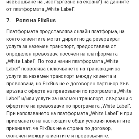
извършване на „изстъргване на екрана“) на данните
от платформата „White Label“.
7. Роля на FlixBus
Платформата представлява онлайн платформа, на
която клиентите могат директно да резервират
услуга за наземен транспорт, предоставяна от
определен превозвач, посочен на платформата
„White Label“. По този начин платформата „White
Label“ позволява сключването на транзакции за
услуги за наземен транспорт между клиента и
превозвача, но FlixBus не е договорен партньор във
връзка с оферта на превозвачи по програмата „White
Label“ и/или услуги за наземен транспорт, свързани с
офертите на превозвачи по програмата „White Label“.
При използването на платформата „White Label“ и при
приемането на настоящите общи условия клиентите
признават, че FlixBus не е страна по договор,
сключен между клиентите и превозвачите.