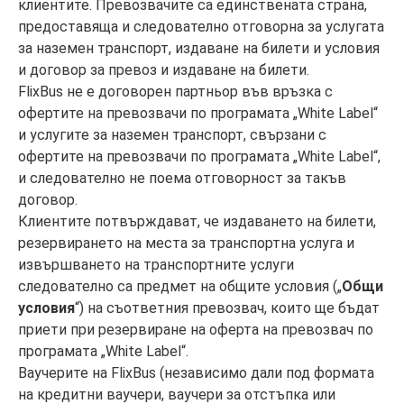
клиентите. Превозвачите са единствената страна,
предоставяща и следователно отговорна за услугата
за наземен транспорт, издаване на билети и условия
и договор за превоз и издаване на билети.
FlixBus не е договорен партньор във връзка с
офертите на превозвачи по програмата „White Label“
и услугите за наземен транспорт, свързани с
офертите на превозвачи по програмата „White Label“,
и следователно не поема отговорност за такъв
договор.
Клиентите потвърждават, че издаването на билети,
резервирането на места за транспортна услуга и
извършването на транспортните услуги
следователно са предмет на общите условия („
Общи
условия
“) на съответния превозвач, които ще бъдат
приети при резервиране на оферта на превозвач по
програмата „White Label“.
Ваучерите на FlixBus (независимо дали под формата
на кредитни ваучери, ваучери за отстъпка или