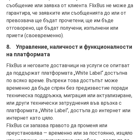
съобщение или заявка от клиента. FlixBus не може да
гарантира, че заявките или съобщенията до или от
превозвача ще бъдат прочетени, ще им бъде
отговорено, ще бъдат получени, изпълнени или
приети (своевременно).
8. Управление, наличност и функционалности
на платформата
FlixBus и неговите доставчици на услуги се опитват
да поддържат платформата „White Label“ достъпна
по всяко време. Въпреки това достъпът може
временно да бъде спрян без предизвестие поради
техническа поддръжка, миграция или актуализиране,
или други технически затруднения във връзка с
платформата „White Label“, достъпа до интернет или
интернет като цяло.
FlixBus си запазва правото да променя или
преустановява — временно или за постоянно, изцяло