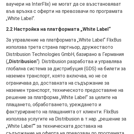
ваучери на InterFlix) не могат да се възстановяват
във връзка с оферти на превозвачи по програмата
„White Label“.
2.2 Настройка на платформата „White Label“
За управление на платформата „White Label“ FlixBus
използва трета страна партньор, дружеството
Distribusion Technologies GmbH, базирано в Германия
(„
Distribusion
“). Distribusion разработва и управлява
глобална система за дистрибуция (GDS) на билети за
наземен транспорт, която включва, но не се
ограничава до, доставката на съдържание за
наземен транспорт, техническото предоставяне на
решение за платформа „White Label“ за целите на
плащането, обработването, уреждането и
фактурирането на плащанията от клиенти. FlixBus
използва услугите на Distribusion в т.нар. „решение за
„White Label““ за техническата доставка на
съдържание на оферта на превозвач по програмата