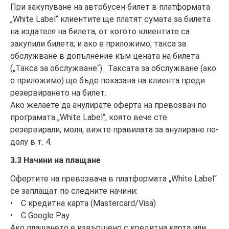
При закупуване на автобусен билет в платформата
„White Label“ клиентите ще платят сумата за билета
на издателя на билета, от когото клиентите са
закупили билета; и ако е приложимо, такса за
обслужване в допълнение към цената на билета
(„Такса за обслужване“). Таксата за обслужване (ако
е приложимо) ще бъде показана на клиента преди
резервирането на билет.
Ако желаете да анулирате оферта на превозвач по
програмата „White Label“, която вече сте
резервирали, моля, вижте правилата за анулиране по-
долу в т. 4.
3.3 Начини на плащане
Офертите на превозвача в платформата „White Label“
се заплащат по следните начини:
• С кредитна карта (Mastercard/Visa)
• С Google Pay
Ако плащането е извършено с кредитна карта или