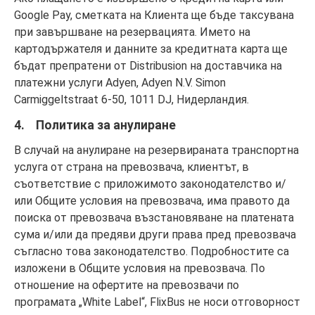
Google Pay, сметката на Клиента ще бъде таксувана
при завършване на резервацията. Името на
картодържателя и данните за кредитната карта ще
бъдат препратени от Distribusion на доставчика на
платежни услуги Adyen, Adyen N.V. Simon
Carmiggeltstraat 6-50, 1011 DJ, Нидерландия.
4. Политика за анулиране
В случай на анулиране на резервираната транспортна
услуга от страна на превозвача, клиентът, в
съответствие с приложимото законодателство и/
или Общите условия на превозвача, има правото да
поиска от превозвача възстановяване на платената
сума и/или да предяви други права пред превозвача
съгласно това законодателство. Подробностите са
изложени в Общите условия на превозвача. По
отношение на офертите на превозвачи по
програмата „White Label“, FlixBus не носи отговорност