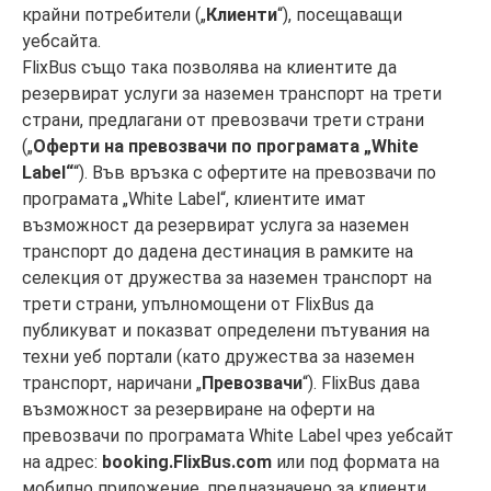
крайни потребители („
Клиенти
“), посещаващи
уебсайта.
FlixBus също така позволява на клиентите да
резервират услуги за наземен транспорт на трети
страни, предлагани от превозвачи трети страни
(„
Оферти на превозвачи по програмата „White
Label“
“). Във връзка с офертите на превозвачи по
програмата „White Label“, клиентите имат
възможност да резервират услуга за наземен
транспорт до дадена дестинация в рамките на
селекция от дружества за наземен транспорт на
трети страни, упълномощени от FlixBus да
публикуват и показват определени пътувания на
техни уеб портали (като дружества за наземен
транспорт, наричани „
Превозвачи
“). FlixBus дава
възможност за резервиране на оферти на
превозвачи по програмата White Label чрез уебсайт
на адрес:
booking.FlixBus.com
или под формата на
мобилно приложение, предназначено за клиенти,