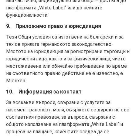
или частично, индивидуално или общо — достъпа до
платформата „White Label“ или до нейните
функционалности.
9. Приложимо право и юрисдикция
Тези Общи условия са изготвени на български и за
тях се прилага германското законодателство.
Мястото на юрисдикция за регистрирани търговци и
юридически лица, както и за физически лица, чието
местоживеене или обичайно пребиваване по време
на съответното правно действие не е известно, е
Мюнхен.
10. Информация за контакт
За всякакви въпроси, свързани с услугите за
наземен транспорт, моля, свържете се директно със
съответния превозвач; за въпроси, свързани с
общото използване на платформата „White Label“ и
процеса на плащане, клиентите следва да се