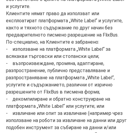
и услугите.
Клиентите нямат право да използват или
експлоатират платформата „White Label“ и услугите,
както и тяхното съдържание по друг начин без
предварителното писмено разрешение на FlixBus.
По-специално, на Клиентите е забранено:
- използване на платформата „White Label“ за
всякакви търговски или стопански цели;
- възпроизвеждане, промяна, адаптиране,
разпространение, публично представляване и
разпространяване на платформата „White Label“,
услугите и съдържанието, различни от изрично
разрешените от FlixBus в писмена форма;
- декомпилиране и обратно конструиране на
платформата „White Label“ или услугите; или
- извличане или опит за извличане (например чрез
използване на роботи за извличане на данни или друг
подобен инструмент за събиране на данни и/или