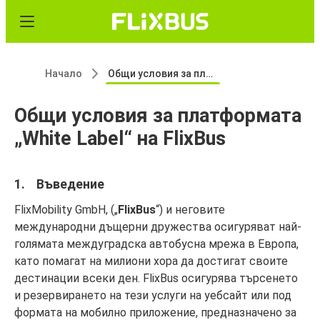
Начало
Общи условия за платформата „White Label“ на FlixBus
Общи условия за платформата
„White Label“ на FlixBus
1. Въведение
FlixMobility GmbH, („
FlixBus
“) и неговите
международни дъщерни дружества осигуряват най-
голямата междуградска автобусна мрежа в Европа,
като помагат на милиони хора да достигат своите
дестинации всеки ден. FlixBus осигурява търсенето
и резервирането на тези услуги на уебсайт или под
формата на мобилно приложение, предназначено за