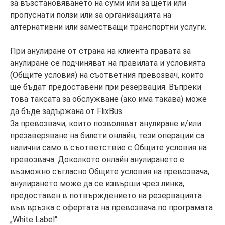
за възстановяването на суми или за щети или
пропуснати ползи или за организацията на
алтернативни или заместващи транспортни услуги.
При анулиране от страна на клиента правата за
анулиране се подчиняват на правилата и условията
(Общите условия) на съответния превозвач, които
ще бъдат предоставени при резервация. Въпреки
това таксата за обслужване (ако има такава) може
да бъде задържана от FlixBus.
За превозвачи, които позволяват анулиране и/или
презаверяване на билети онлайн, тези операции са
налични само в съответствие с Общите условия на
превозвача. Доколкото онлайн анулирането е
възможно съгласно Общите условия на превозвача,
анулирането може да се извърши чрез линка,
предоставен в потвърждението на резервацията
във връзка с офертата на превозвача по програмата
„White Label“.