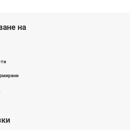
ване на
ети
ормирани
зки