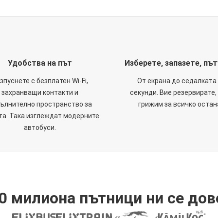
Удобства на път
Изберете, запазете, пъ
зпуснете с безплатен Wi-Fi,
От екрана до седалката 
захранващи контакти и
секунди. Вие резервирате,
ълнително пространство за
грижим за всичко остан
та. Така изглеждат модерните
автобуси.
0 милиона пътници ни се дов