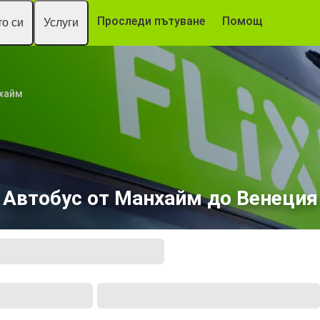
Проследи пътуване
Помощ
о си
Услуги
хайм
Автобус от Манхайм до Венеция