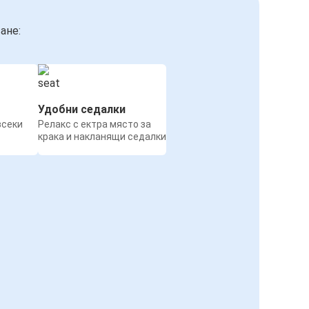
ане:
Удобни седалки
всеки
Релакс с ектра място за
крака и накланящи седалки