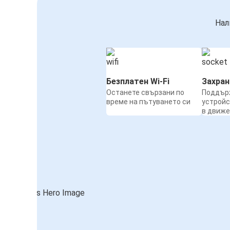
Нал
Безплатен Wi-Fi
Захра
Останете свързани по
Поддър
време на пътуването си
устройс
в движ