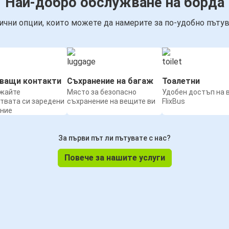
Най-добро обслужване на борда
ични опции, които можете да намерите за по-удобно пътув
нващи контакти
Съхранение на багаж
Тоалетни
жайте
Място за безопасно
Удобен достъп на 
твата си заредени
съхранение на вещите ви
FlixBus
ение
За първи път ли пътувате с нас?
Повече за нашите услуги