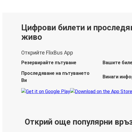
Цифрови билети и проследя
живо
Открийте FlixBus App
Резервирайте пътуване
Вашите бил
Проследяване на пътуването
Винаги инф
Ви
Открий още популярни връ