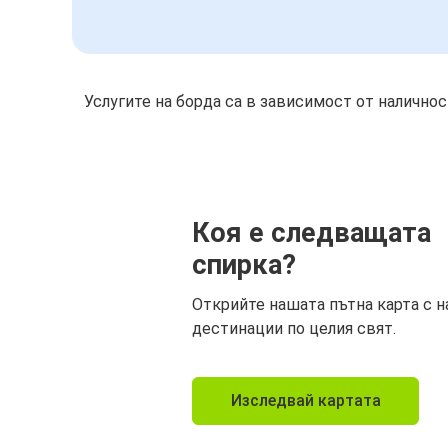
Услугите на борда са в зависимост от налично
Коя е следващата
спирка?
Открийте нашата пътна карта с н
дестинации по целия свят.
Изследвай картата