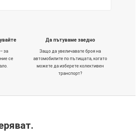
тувайте
Да пътуваме заедно
– за
Защо да увеличавате броя на
 ние се
автомобилите по пътищата, когато
ало.
можете да изберете колективен
транспорт?
еряват.