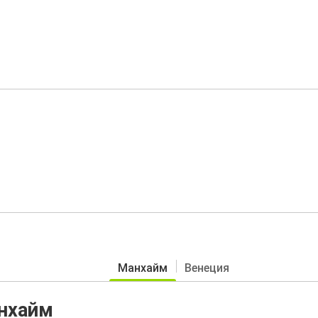
Манхайм
Венеция
анхайм