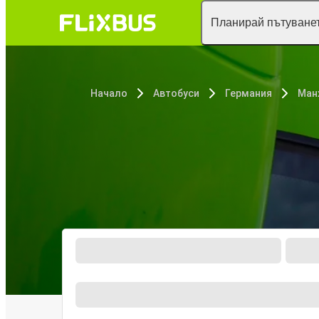
Планирай пътуванет
Начало
Автобуси
Германия
Ман