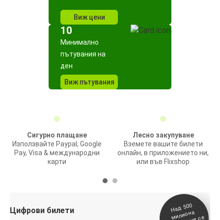
Виж цени
10
Минимално
пътувания на
ден
Виж пътувания
Сигурно плащане
Лесно закупуване
Използвайте Paypal, Google
Вземете вашите билети
Pay, Visa & международни
онлайн, в приложението ни,
карти
или във Flixshop
На
д 500
п
Цифрови билети
милиона