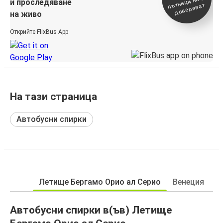
ътници ни се
и проследяване
доверяват
на живо
Открийте FlixBus App
На тази страница
Автобусни спирки
Летище Бергамо Орио ал Серио
Венеция
Автобусни спирки в(ъв) Летище