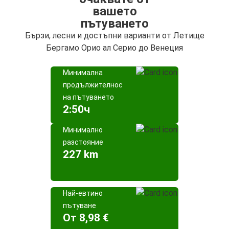
вашето
пътуването
Бързи, лесни и достъпни варианти от Летище
Бергамо Орио ал Серио до Венеция
Минимална
продължителност
на пътуването
2:50ч
Минимално
разстояние
227 km
Най-евтино
пътуване
Oт 8,98 €