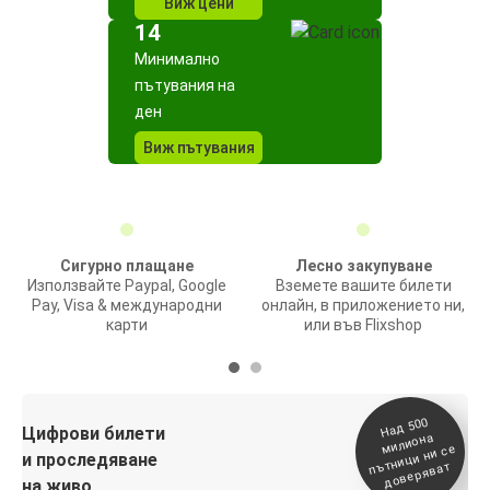
Виж цени
14
Минимално
пътувания на
ден
Виж пътувания
Сигурно плащане
Лесно закупуване
Използвайте Paypal, Google
Вземете вашите билети
Pay, Visa & международни
онлайн, в приложението ни,
карти
или във Flixshop
На
д 500
п
Цифрови билети
милиона
ътници ни се
и проследяване
доверяват
на живо