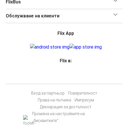
FlixBus
Обслужване на клиенти
Flix App
Flix в:
Вход за партньор
Поверителност
Права на пътника
Импресум
Декларация за достъпност
Промяна на настройките на
„бисквитките“