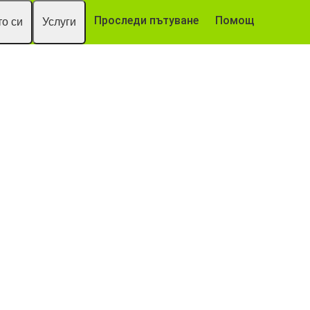
Проследи пътуване
Помощ
о си
Услуги