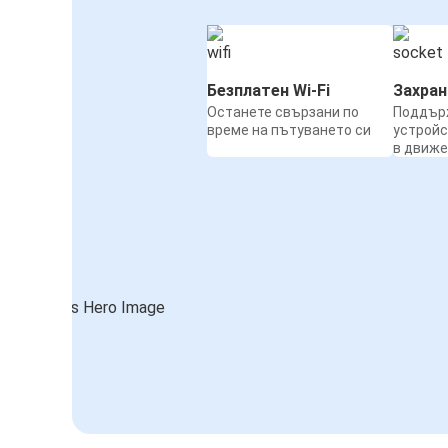
Безплатен Wi-Fi
Захра
Останете свързани по
Поддър
време на пътуването си
устройс
в движ