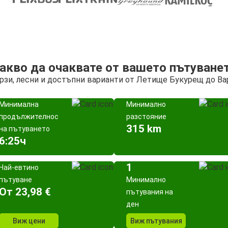
акво да очаквате от вашето пътуване
рзи, лесни и достъпни варианти от Летище Букурещ до Ва
Минимална
Минимално
продължителност
разстояние
315 km
на пътуването
6:25ч
1
Най-евтино
пътуване
Минимално
Oт 23,98 €
пътувания на
ден
Виж цени
Виж пътувания