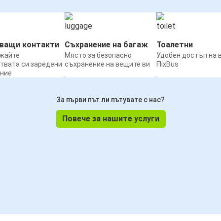
нващи контакти
Съхранение на багаж
Тоалетни
жайте
Място за безопасно
Удобен достъп на 
твата си заредени
съхранение на вещите ви
FlixBus
ение
За първи път ли пътувате с нас?
Повече за нашите услуги