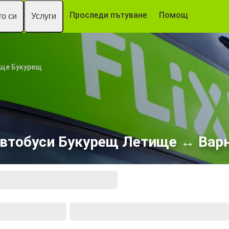
Проследи пътуване
Помощ
о си
Услуги
ще Букурещ
втобуси Букурещ Летище ↔ Вар