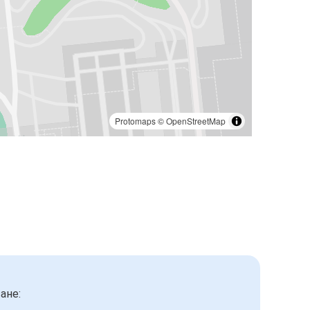
Protomaps
©
OpenStreetMap
ане: