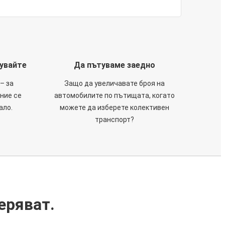
тувайте
Да пътуваме заедно
– за
Защо да увеличавате броя на
 ние се
автомобилите по пътищата, когато
ало.
можете да изберете колективен
транспорт?
еряват.