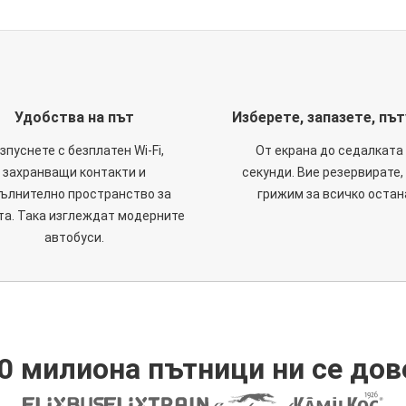
Удобства на път
Изберете, запазете, пъ
зпуснете с безплатен Wi-Fi,
От екрана до седалката 
захранващи контакти и
секунди. Вие резервирате,
ълнително пространство за
грижим за всичко остан
та. Така изглеждат модерните
автобуси.
0 милиона пътници ни се дов