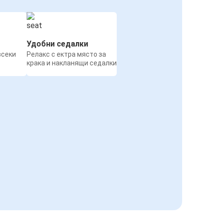
Удобни седалки
всеки
Релакс с ектра място за
крака и накланящи седалки