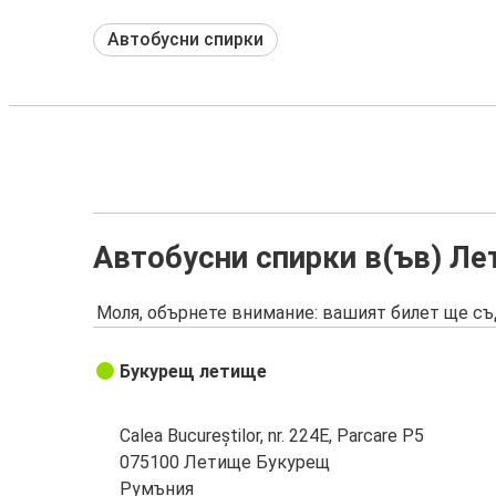
Автобусни спирки
Автобусни спирки в(ъв) Л
Моля, обърнете внимание: вашият билет ще съ
Букурещ летище
Calea Bucureștilor, nr. 224E, Parcare P5
075100 Летище Букурещ
Румъния