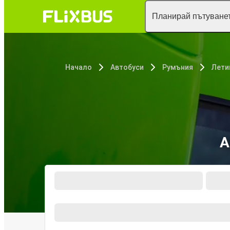
Планирай пътуванет
Начало
Автобуси
Румъния
Лети
А