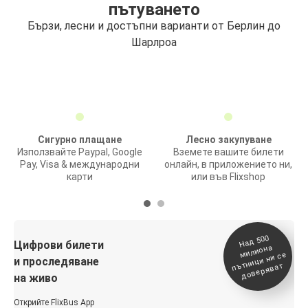
пътуването
Бързи, лесни и достъпни варианти от Берлин до
Шарлроа
Сигурно плащане
Лесно закупуване
Използвайте Paypal, Google
Вземете вашите билети
Pay, Visa & международни
онлайн, в приложението ни,
карти
или във Flixshop
На
д 500
п
Цифрови билети
милиона
ътници ни се
и проследяване
доверяват
на живо
Открийте FlixBus App