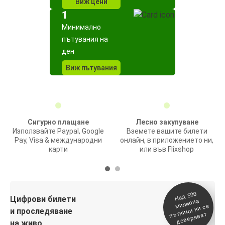
Виж цени
1
Минимално
пътувания на
ден
Виж пътувания
Сигурно плащане
Лесно закупуване
Използвайте Paypal, Google
Вземете вашите билети
Pay, Visa & международни
онлайн, в приложението ни,
карти
или във Flixshop
На
д 500
п
Цифрови билети
милиона
ътници ни се
и проследяване
доверяват
на живо