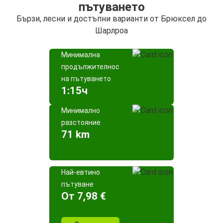
пътуването
Бързи, лесни и достъпни варианти от Брюксел до
Шарлроа
Минимална
продължителност
на пътуването
1:15ч
Минимално
разстояние
71 km
Най-евтино
пътуване
Oт 7,98 €