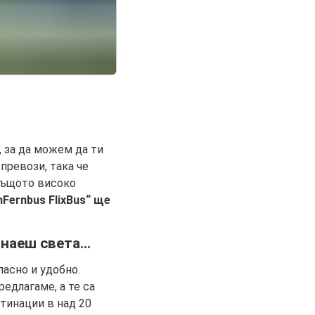
, за да можем да ти
превози, така че
същото високо
nFernbus FlixBus“ ще
наеш света...
асно и удобно.
едлагаме, а те са
тинации в над 20