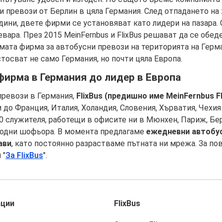
и превози от Берлин в цяла Германия. След отпадането н
дини, двете фирми се установяват като лидери на пазара.
ара. През 2015 MeinFernbus и FlixBus решават да се обеде
мата фирма за автобусни превози на територията на Герм
тосват не само Германия, но почти цяла Европа.
ирма в Германия до лидер в Европа
ревози в Германия,
FlixBus (предишно име MeinFernbus Fl
о Франция, Италия, Холандия, Словения, Хърватия, Чехия
00 служителя, работещи в офисите ни в Мюнхен, Париж, Бер
родни шофьора. В момента предлагаме
ежедневни автобус
ави
, като постоянно разрастваме пътната ни мрежа. За по
 "
За FlixBus
".
ации
FlixBus