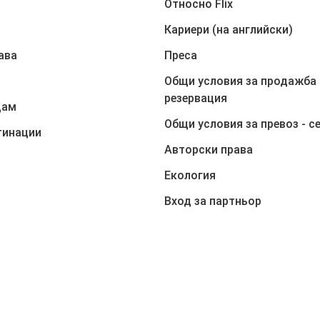
Относно Flix
Кариери (на английски)
ава
Преса
Общи условия за продажба 
резервация
дам
Общи условия за превоз - с
тинации
Авторски права
Екология
Вход за партньор