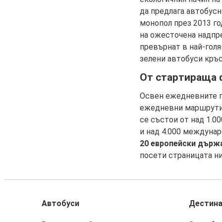
да предлага автобусн
монопол през 2013 го
на ожесточена надпрев
превърнат в най-голя
зелени автобуси кръс
От стартираща ф
Освен ежедневните п
ежедневни маршрути д
се състои от над 1.0
и над 4.000 междуна
20 европейски държ
посети страницата ни
Автобуси
Дестин