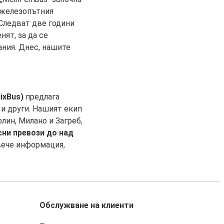
а железопътния
 Следват две години
нят, за да се
ания. Днес, нашите
ixBus)
предлага
 и други. Нашият екип
лин, Милано и Загреб,
ни превози до над
вече информация,
Обслужване на клиенти