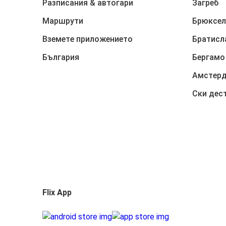
Разписания & автогари
Загреб
Маршрути
Брюксел
Вземете приложението
Братисл
България
Бергамо
Амстер
Ски дес
Flix App