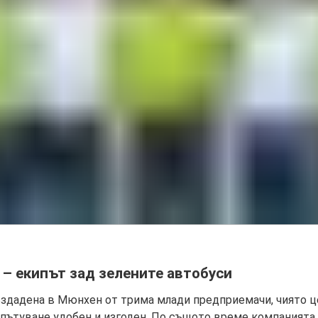
– екипът зад зелените автобуси
ъздадена в Мюнхен от трима млади предприемачи, чиято ц
 пътуване удобен и изгоден. По същото време компанията 