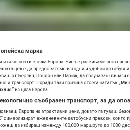
ропейска марка
и и вече почти в цяла Европа. Ние се развиваме постоянно
шата цел е да предосватяме изгодни и удобни автобусни 
уваш от Берлин, Лондон или Париж, да получаваш винаги 
не и транспорт. Поради тази причина отсега нататък
„Mei
ixBus“
из цяла Европа.
екологично съобразен транспорт, за да опоз
познаеш Европа на атрактивни цени, докато пътуваш безоп
Х“ символизират ежедневните автобусни превози, които пр
можеш да избираш измежду 100,000 маршрута до 1000 дес