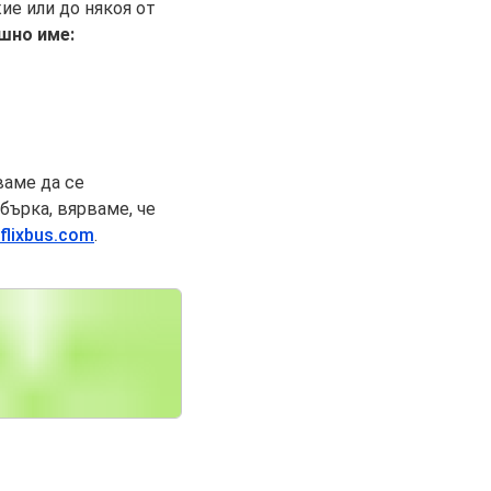
е или до някоя от
ишно име:
ваме да се
бърка, вярваме, че
flixbus.com
.