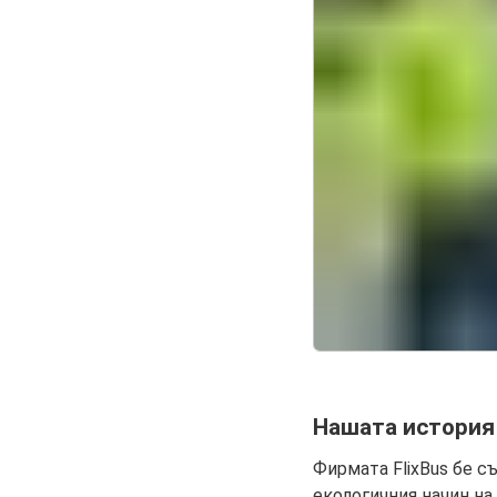
Нашата история 
Фирмата FlixBus бе с
екологичния начин на