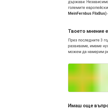
държави. Независимо
големите европейски
MeinFernbus FlixBus)
Твоето мнение е
През последните 3 го
развиваме, имаме нуж
можем да намерим ре
Имаш още въпр