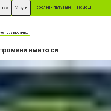
Проследи пътуване
Помощ
о си
Услуги
nbus промени името си
 промени името си