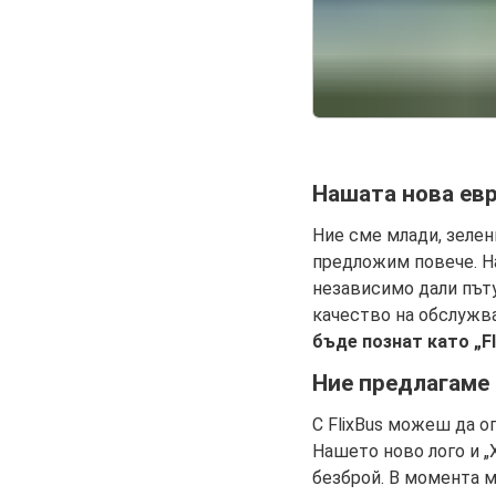
Нашата нова ев
Ние сме млади, зелен
предложим повече. На
независимо дали път
качество на обслужва
бъде познат като „Fl
Ние предлагаме 
С FlixBus можеш да о
Нашето ново лого и „
безброй. В момента 