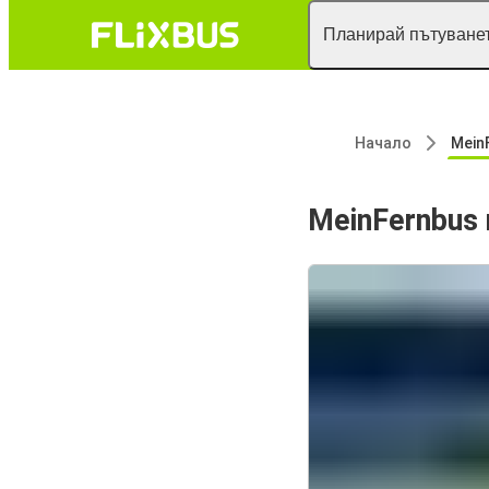
Планирай пътуванет
Начало
MeinFer
MeinFernbus