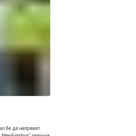
ел бе да направят
„MeinFernbus“ започна