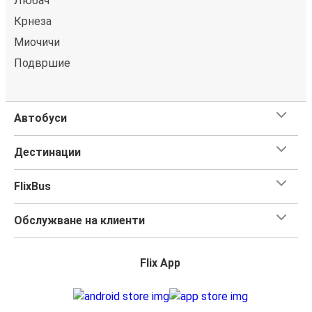
Любач
Крнеза
Миочичи
Подвршие
Автобуси
Дестинации
FlixBus
Обслужване на клиенти
Flix App