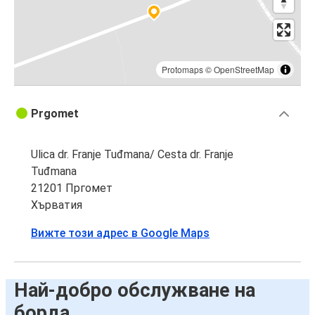
Protomaps
©
OpenStreetMap
Prgomet
Ulica dr. Franje Tuđmana/ Cesta dr. Franje
Tuđmana
21201 Пргомет
Хърватия
Вижте този адрес в Google Maps
Най-добро обслужване на
борда