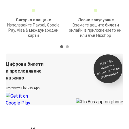
Сигурно плащане
Лесно закупуване
Използвайте Paypal, Google
Вземете вашите билети
Pay, Visa & международни
онлайн, в приложението ни,
карти
или във Flixshop
На
д 500
п
Цифрови билети
милиона
ътници ни се
и проследяване
доверяват
на живо
Открийте FlixBus App