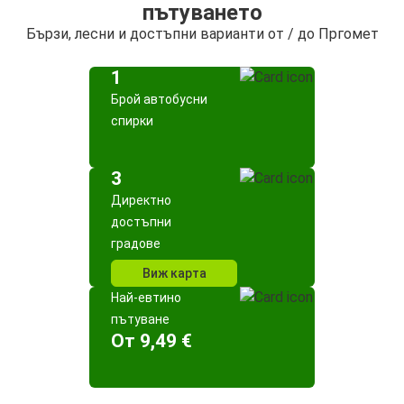
пътуването
Бързи, лесни и достъпни варианти от / до Пргомет
1
Брой автобусни
спирки
3
Директно
достъпни
градове
Виж карта
Най-евтино
пътуване
Oт 9,49 €