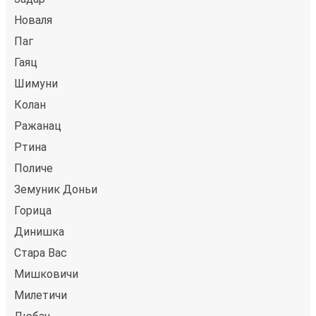
Новаля
Паг
Гаяц
Шимуни
Колан
Ражанац
Ртина
Поличе
Земуник Доньи
Горица
Динишка
Стара Вас
Мишковичи
Милетичи