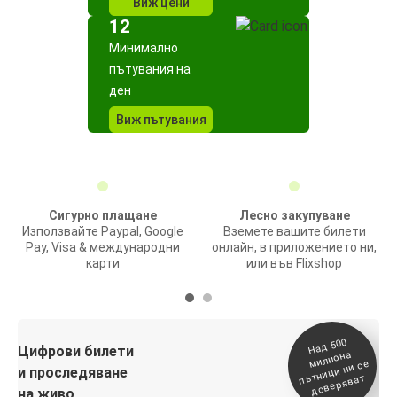
Виж цени
12
Минимално
пътувания на
ден
Виж пътувания
Сигурно плащане
Лесно закупуване
Използвайте Paypal, Google
Вземете вашите билети
Pay, Visa & международни
онлайн, в приложението ни,
карти
или във Flixshop
На
д 500
п
Цифрови билети
милиона
ътници ни се
и проследяване
доверяват
на живо