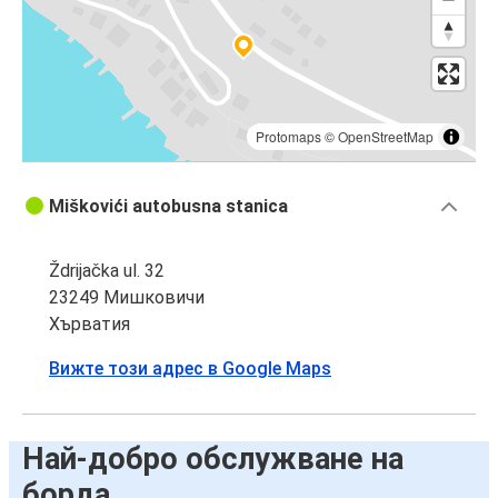
Protomaps
©
OpenStreetMap
Miškovići autobusna stanica
Ždrijačka ul. 32
23249 Мишковичи
Хърватия
Вижте този адрес в Google Maps
Най-добро обслужване на
борда