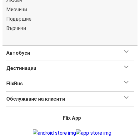
Любач
Миочичи
Подвршие
Върчичи
Автобуси
Дестинации
FlixBus
Обслужване на клиенти
Flix App