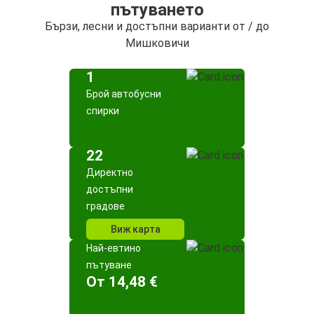
пътуването
Бързи, лесни и достъпни варианти от / до
Мишковичи
1
Брой автобусни
спирки
22
Директно
достъпни
градове
Виж карта
Най-евтино
пътуване
Oт 14,48 €