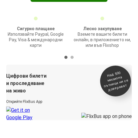
Сигурно плащане
Лесно закупуване
Използвайте Paypal, Google
Вземете вашите билети
Pay, Visa & международни
онлайн, в приложението ни,
карти
или във Flixshop
На
д 500
п
Цифрови билети
милиона
ътници ни се
и проследяване
доверяват
на живо
Открийте FlixBus App