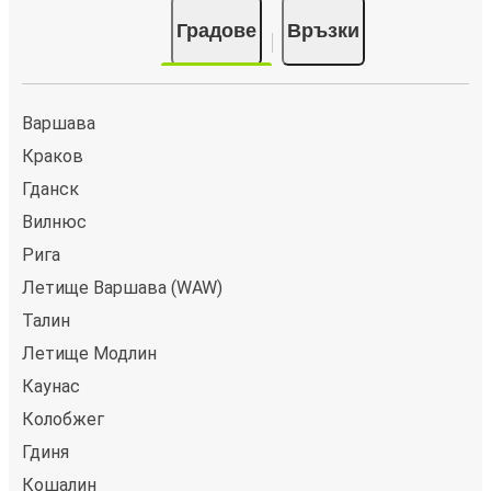
Градове
Връзки
Варшава
Краков
Гданск
Вилнюс
Рига
Летище Варшава (WAW)
Талин
Летище Модлин
Каунас
Колобжег
Гдиня
Кошалин