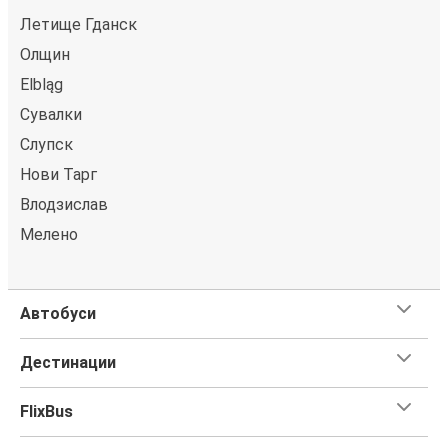
Летище Гданск
Олщин
Elbląg
Сувалки
Слупск
Нови Тарг
Влодзислав
Мелено
Автобуси
Дестинации
FlixBus