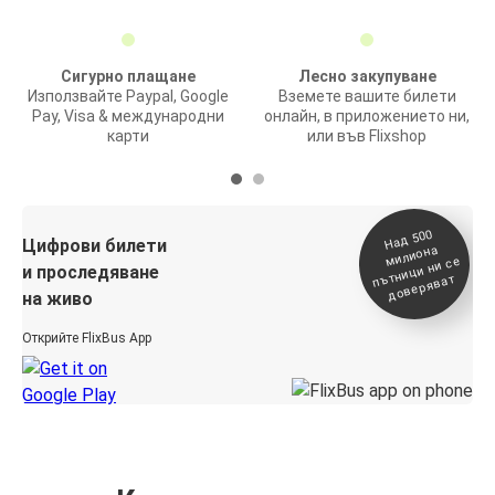
Сигурно плащане
Лесно закупуване
Използвайте Paypal, Google
Вземете вашите билети
Pay, Visa & международни
онлайн, в приложението ни,
карти
или във Flixshop
На
д 500
п
Цифрови билети
милиона
ътници ни се
и проследяване
доверяват
на живо
Открийте FlixBus App