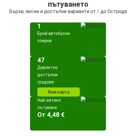
пътуването
Бързи, лесни и достъпни варианти от / до Острода
1
Брой автобусни
спирки
47
Директно
достъпни
градове
Виж карта
Най-евтино
пътуване
Oт 4,48 €