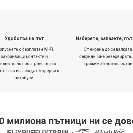
Удобства на път
Изберете, запазете, пъ
зпуснете с безплатен Wi-Fi,
От екрана до седалката 
захранващи контакти и
секунди. Вие резервирате,
ълнително пространство за
грижим за всичко остан
та. Така изглеждат модерните
автобуси.
0 милиона пътници ни се дов