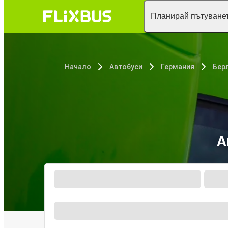
Планирай пътуванет
Начало
Автобуси
Германия
Бер
А