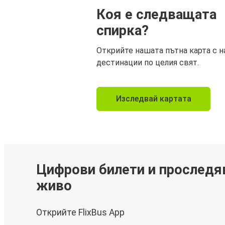
Коя е следващата
спирка?
Открийте нашата пътна карта с н
дестинации по целия свят.
Изследвай картата
Цифрови билети и проследя
живо
Открийте FlixBus App