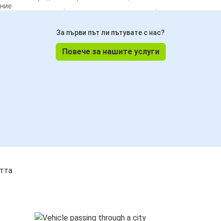
ение
За първи път ли пътувате с нас?
Повече за нашите услуги
стта