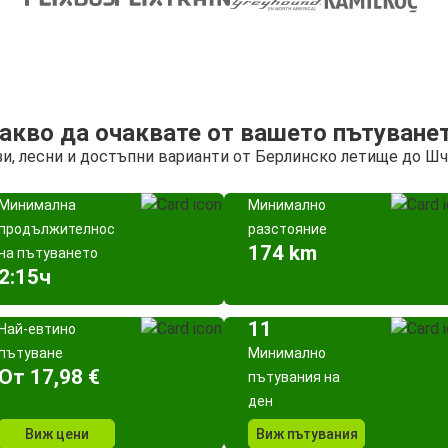
акво да очаквате от вашето пътуване
и, лесни и достъпни варианти от Берлинско летище до Ш
Минимална
Минимално
продължителност
разстояние
174 km
на пътуването
2:15ч
11
Най-евтино
пътуване
Минимално
Oт 17,98 €
пътувания на
ден
Виж цени
Виж пътувания