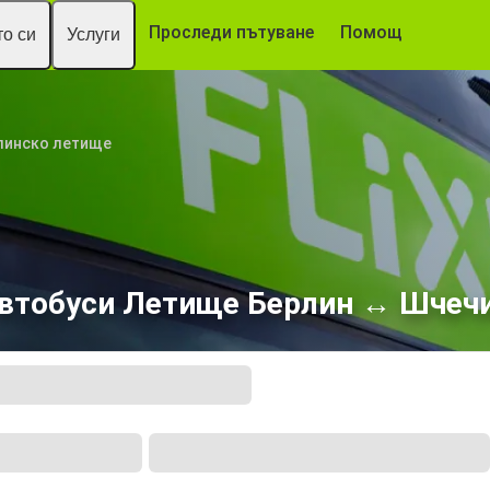
Проследи пътуване
Помощ
о си
Услуги
линско летище
втобуси Летище Берлин ↔ Шчеч