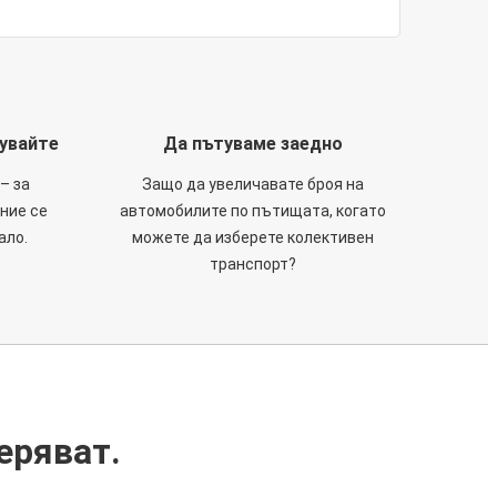
тувайте
Да пътуваме заедно
– за
Защо да увеличавате броя на
 ние се
автомобилите по пътищата, когато
ало.
можете да изберете колективен
транспорт?
еряват.