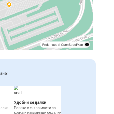
Protomaps
©
OpenStreetMap
ане:
Удобни седалки
всеки
Релакс с ектра място за
крака и накланящи седалки