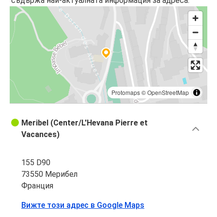
съдържа най-актуалната информация за адреса.
Protomaps
©
OpenStreetMap
Meribel (Center/L'Hevana Pierre et
Vacances)
155 D90
73550 Мерибел
Франция
Вижте този адрес в Google Maps