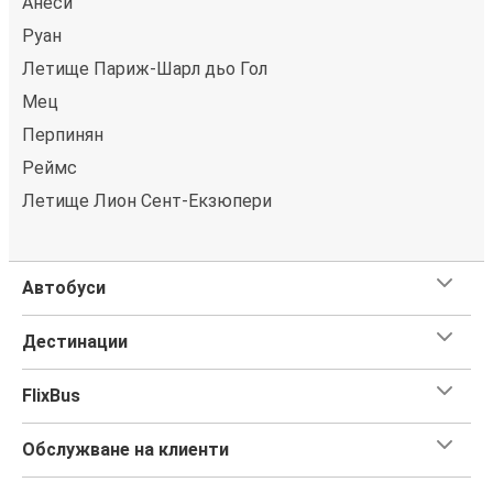
Анеси
Руан
Летище Париж-Шарл дьо Гол
Мец
Перпинян
Реймс
Летище Лион Сент-Екзюпери
Автобуси
Дестинации
FlixBus
Обслужване на клиенти