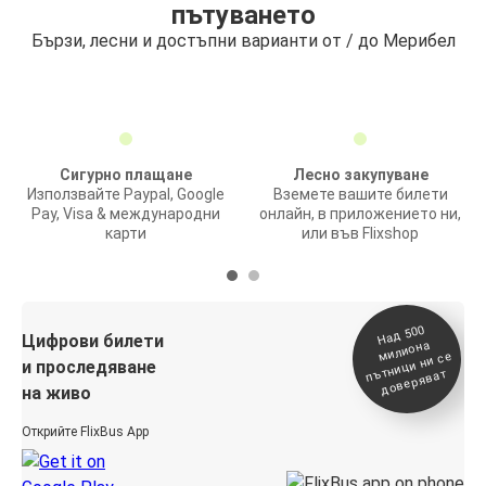
пътуването
Бързи, лесни и достъпни варианти от / до Мерибел
Сигурно плащане
Лесно закупуване
Използвайте Paypal, Google
Вземете вашите билети
Pay, Visa & международни
онлайн, в приложението ни,
карти
или във Flixshop
На
д 500
п
Цифрови билети
милиона
ътници ни се
и проследяване
доверяват
на живо
Открийте FlixBus App