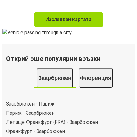
Изследвай картата
Открий още популярни връзки
Заарбрюкен
Флоренция
Заарбрюкен - Париж
Париж - Заарбрюкен
Летище Франкфурт (FRA) - Заарбрюкен
Франкфурт - Заарбрюкен