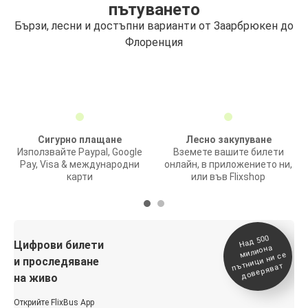
пътуването
Бързи, лесни и достъпни варианти от Заарбрюкен до
Флоренция
Сигурно плащане
Лесно закупуване
Използвайте Paypal, Google
Вземете вашите билети
Pay, Visa & международни
онлайн, в приложението ни,
карти
или във Flixshop
На
д 500
п
Цифрови билети
милиона
ътници ни се
и проследяване
доверяват
на живо
Открийте FlixBus App