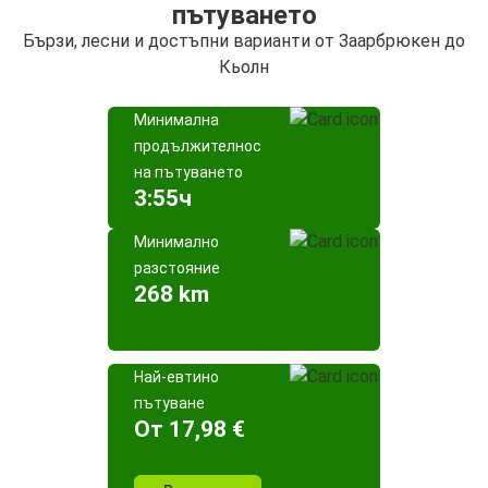
пътуването
Бързи, лесни и достъпни варианти от Заарбрюкен до
Кьолн
Минимална
продължителност
на пътуването
3:55ч
Минимално
разстояние
268 km
Най-евтино
пътуване
Oт 17,98 €