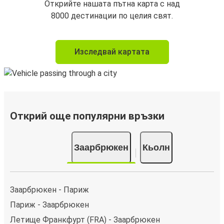
Открийте нашата пътна карта с над
8000 дестинации по целия свят.
Изследвай картата
Открий още популярни връзки
Заарбрюкен
Кьолн
Заарбрюкен - Париж
Париж - Заарбрюкен
Летище Франкфурт (FRA) - Заарбрюкен