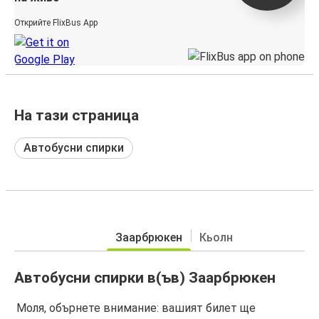
Открийте FlixBus App
На тази страница
Автобусни спирки
Заарбрюкен
Кьолн
Автобусни спирки в(ъв) Заарбрюкен
Моля, обърнете внимание: вашият билет ще