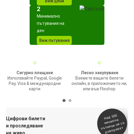
Виж цени
2
Минимално
пътувания на
ден
Виж пътувания
Сигурно плащане
Лесно закупуване
Използвайте Paypal, Google
Вземете вашите билети
Pay, Visa & международни
онлайн, в приложението ни,
карти
или във Flixshop
На
д 500
п
Цифрови билети
милиона
ътници ни се
и проследяване
доверяват
на живо