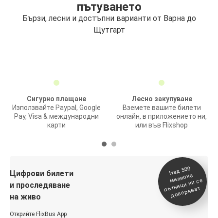
пътуването
Бързи, лесни и достъпни варианти от Варна до
Щутгарт
Сигурно плащане
Лесно закупуване
Използвайте Paypal, Google
Вземете вашите билети
Pay, Visa & международни
онлайн, в приложението ни,
карти
или във Flixshop
На
д 500
п
Цифрови билети
милиона
ътници ни се
и проследяване
доверяват
на живо
Открийте FlixBus App