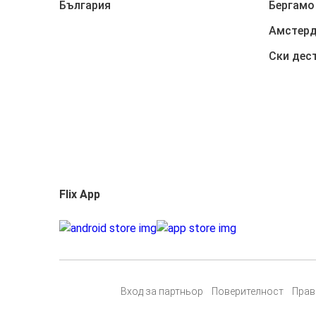
България
Бергамо
Амстер
Ски дес
Flix App
Вход за партньор
Поверителност
Прав