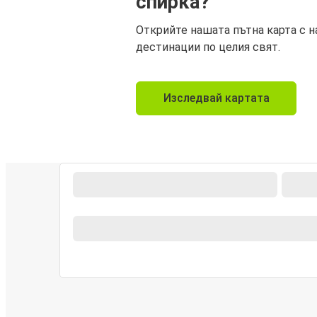
спирка?
Открийте нашата пътна карта с н
дестинации по целия свят.
Изследвай картата