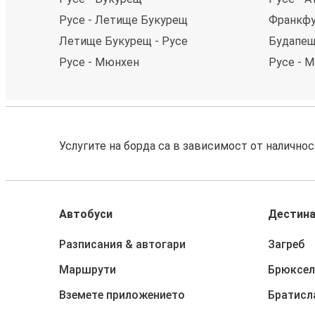
Русе - Летище Букурещ
Франкфу
Летище Букурещ - Русе
Будапещ
Русе - Мюнхен
Русе - 
Услугите на борда са в зависимост от налично
Автобуси
Дестин
Разписания & автогари
Загреб
Маршрути
Брюксел
Вземете приложението
Братисл