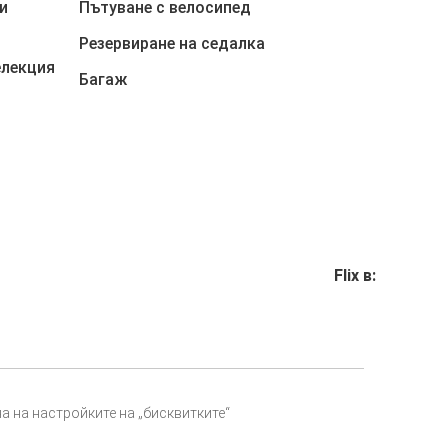
и
Пътуване с велосипед
Резервиране на седалка
елекция
Багаж
Flix в:
 на настройките на „бисквитките“