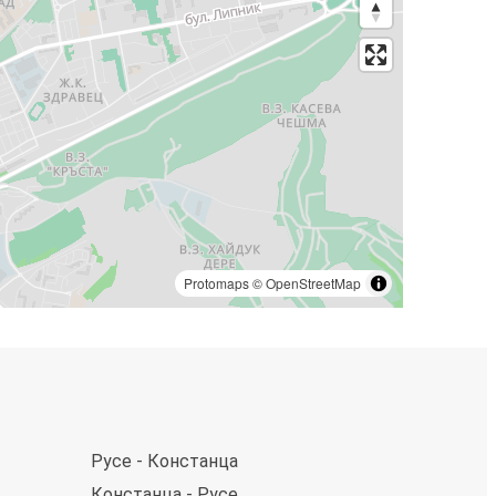
Protomaps
©
OpenStreetMap
Русе - Констанца
Констанца - Русе