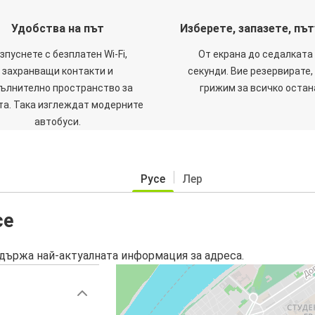
Удобства на път
Изберете, запазете, пъ
зпуснете с безплатен Wi-Fi,
От екрана до седалката 
захранващи контакти и
секунди. Вие резервирате,
ълнително пространство за
грижим за всичко остан
та. Така изглеждат модерните
автобуси.
Русе
Лер
се
държа най-актуалната информация за адреса.