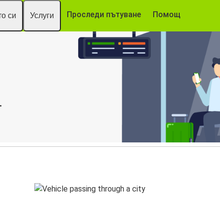
Проследи пътуване
Помощ
о си
Услуги
.