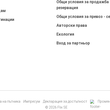
Общи условия за продажба 
резервация
дам
Общи условия за превоз - с
тинации
Авторски права
Екология
Вход за партньор
а на пътника
Импресум
Декларация за достъпност
Промяна
© 2026 Flix SE