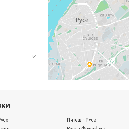
зки
Русе
Питещ - Русе
тина
Русе - Франкфурт