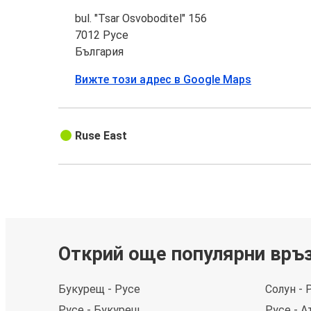
bul. "Tsar Osvoboditel" 156
7012 Русе
България
Вижте този адрес в Google Maps
Ruse East
Открий още популярни връ
Букурещ - Русе
Солун - 
Русе - Букурещ
Русе - А