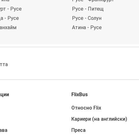
рт - Русе
Русе - Питещ
а - Русе
Русе - Солун
Манхайм
Атина - Русе
стта
ации
FlixBus
Относно Flix
Кариери (на английски)
ава
Преса