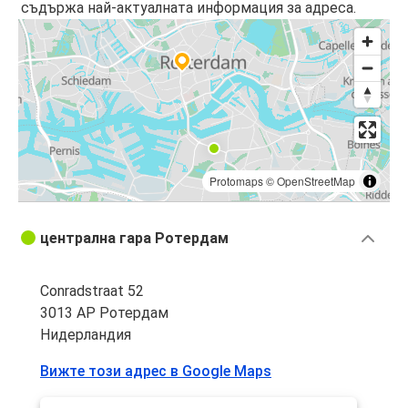
съдържа най-актуалната информация за адреса.
Protomaps
©
OpenStreetMap
централна гара Ротердам
Conradstraat 52
3013 AP Ротердам
Нидерландия
Вижте този адрес в Google Maps