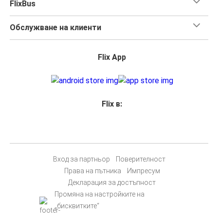
FlixBus
Обслужване на клиенти
Flix App
Flix в:
Вход за партньор
Поверителност
Права на пътника
Импресум
Декларация за достъпност
Промяна на настройките на
„бисквитките“