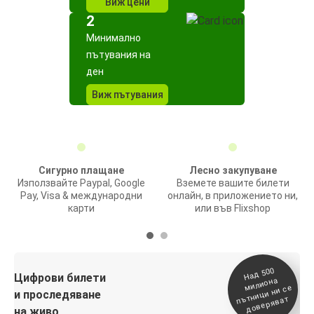
Виж цени
2
Минимално
пътувания на
ден
Виж пътувания
Сигурно плащане
Лесно закупуване
Използвайте Paypal, Google
Вземете вашите билети
Pay, Visa & международни
онлайн, в приложението ни,
карти
или във Flixshop
На
д 500
п
Цифрови билети
милиона
ътници ни се
и проследяване
доверяват
на живо