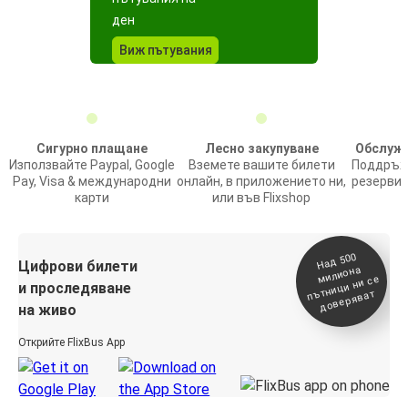
ден
Виж пътувания
Сигурно плащане
Лесно закупуване
Обслужв
Използвайте Paypal, Google
Вземете вашите билети
Поддръжк
Pay, Visa & международни
онлайн, в приложението ни,
резервир
карти
или във Flixshop
На
д 500
п
Цифрови билети
милиона
ътници ни се
и проследяване
доверяват
на живо
Открийте FlixBus App