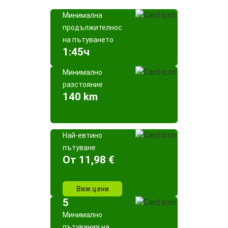
Минимална
продължителност
на пътуването
1:45ч
Минимално
разстояние
140 km
Най-евтино
пътуване
Oт 11,98 €
Виж цени
5
Минимално
пътувания на