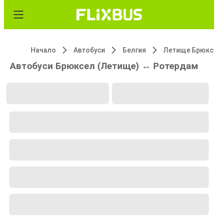
Начало
Автобуси
Белгия
Летище Брюксе
Автобуси Брюксел (Летище) ↔ Ротердам