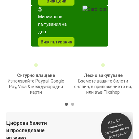
Виж цени
5
Минимално
пътувания на
ден
Виж пътувания
Сигурно плащане
Лесно закупуване
Използвайте Paypal, Google
Вземете вашите билети
Pay, Visa & международни
онлайн, в приложението ни,
карти
или във Flixshop
На
д 500
п
Цифрови билети
милиона
ътници ни се
и проследяване
доверяват
на живо