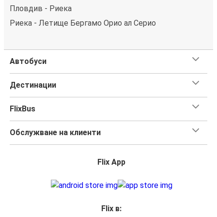
Пловдив - Риека
Риека - Летище Бергамо Орио ал Серио
Автобуси
Дестинации
FlixBus
Обслужване на клиенти
Flix App
Flix в: