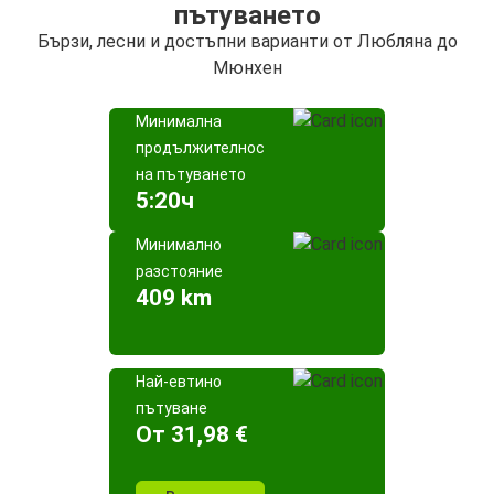
пътуването
Бързи, лесни и достъпни варианти от Любляна до
Мюнхен
Минимална
продължителност
на пътуването
5:20ч
Минимално
разстояние
409 km
Най-евтино
пътуване
Oт 31,98 €