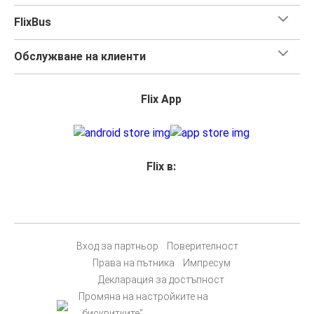
FlixBus
Обслужване на клиенти
Flix App
Flix в:
Вход за партньор
Поверителност
Права на пътника
Импресум
Декларация за достъпност
Промяна на настройките на
„бисквитките“