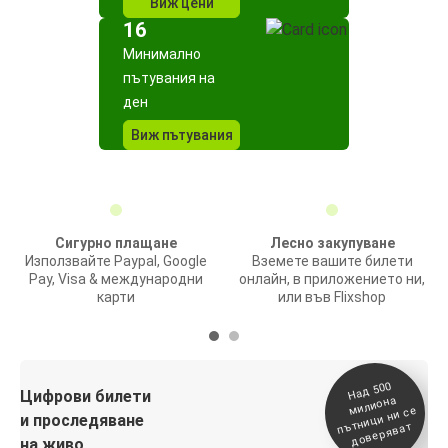
Виж цени
16
Минимално
пътувания на
ден
Виж пътувания
Сигурно плащане
Лесно закупуване
Използвайте Paypal, Google
Вземете вашите билети
Pay, Visa & международни
онлайн, в приложението ни,
карти
или във Flixshop
На
д 500
п
Цифрови билети
милиона
ътници ни се
и проследяване
доверяват
на живо