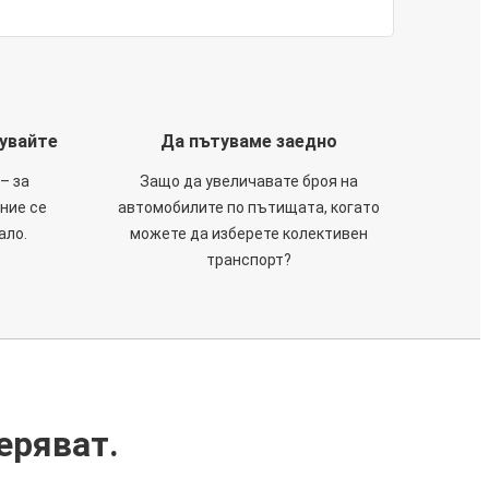
тувайте
Да пътуваме заедно
– за
Защо да увеличавате броя на
 ние се
автомобилите по пътищата, когато
ало.
можете да изберете колективен
транспорт?
еряват.