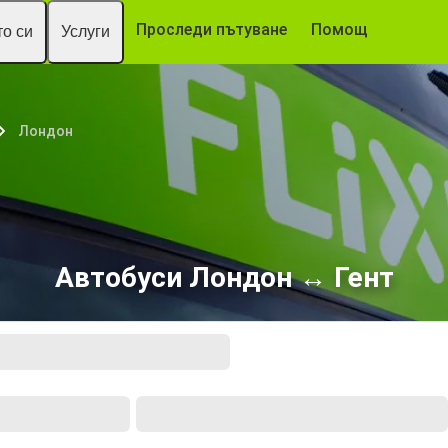
Проследи пътуване
Помощ
о си
Услуги
Лондон
Автобуси Лондон ↔ Гент