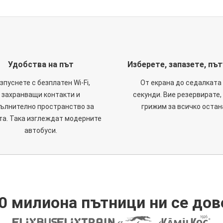
Удобства на път
Изберете, запазете, пъ
зпуснете с безплатен Wi-Fi,
От екрана до седалката 
захранващи контакти и
секунди. Вие резервирате,
ълнително пространство за
грижим за всичко остан
та. Така изглеждат модерните
автобуси.
0 милиона пътници ни се дов