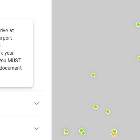
rive at
irport
n
k your
, you MUST
l document