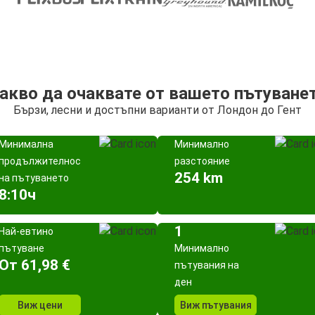
акво да очаквате от вашето пътуване
Бързи, лесни и достъпни варианти от Лондон до Гент
Минимална
Минимално
продължителност
разстояние
254 km
на пътуването
8:10ч
1
Най-евтино
пътуване
Минимално
Oт 61,98 €
пътувания на
ден
Виж цени
Виж пътувания