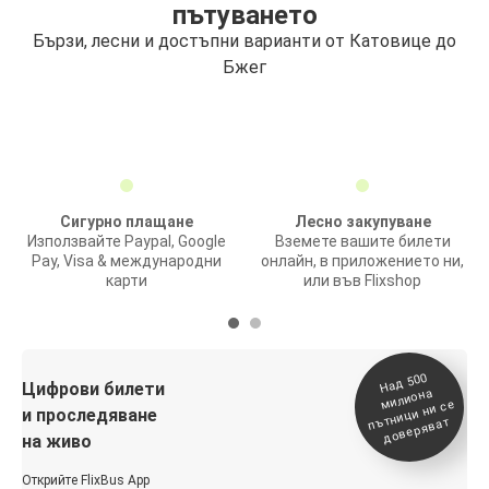
пътуването
Бързи, лесни и достъпни варианти от Катовице до
Бжег
Сигурно плащане
Лесно закупуване
Използвайте Paypal, Google
Вземете вашите билети
Pay, Visa & международни
онлайн, в приложението ни,
карти
или във Flixshop
На
д 500
п
Цифрови билети
милиона
ътници ни се
и проследяване
доверяват
на живо
Открийте FlixBus App