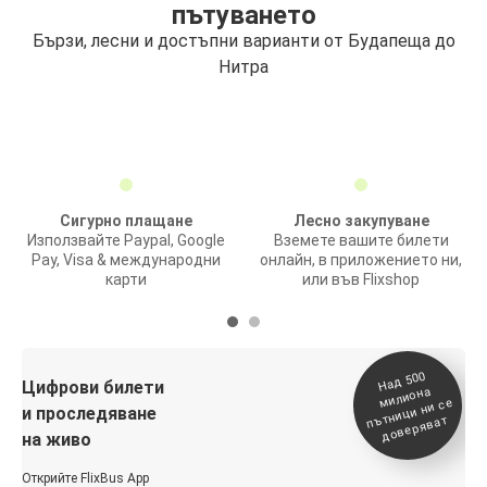
пътуването
Бързи, лесни и достъпни варианти от Будапеща до
Нитра
Сигурно плащане
Лесно закупуване
Използвайте Paypal, Google
Вземете вашите билети
Pay, Visa & международни
онлайн, в приложението ни,
карти
или във Flixshop
На
д 500
п
Цифрови билети
милиона
ътници ни се
и проследяване
доверяват
на живо
Открийте FlixBus App