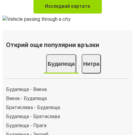
Изследвай картата
Открий още популярни връзки
Будапеща
Нитра
Будапеща - Виена
Виена - Будапеща
Братислава - Будапеща
Будапеща - Братислава
Будапеща - Прага
Будапеща - Загреб