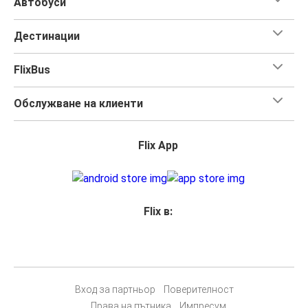
Автобуси
Дестинации
FlixBus
Обслужване на клиенти
Flix App
Flix в:
Вход за партньор
Поверителност
Права на пътника
Импресум