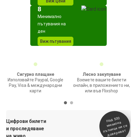
Виж цени
8
Минимално
пътувания на
ден
Виж пътувания
Сигурно плащане
Лесно закупуване
Използвайте Paypal, Google
Вземете вашите билети
Pay, Visa & международни
онлайн, в приложението ни,
карти
или във Flixshop
На
д 500
п
Цифрови билети
милиона
ътници ни се
и проследяване
доверяват
на живо