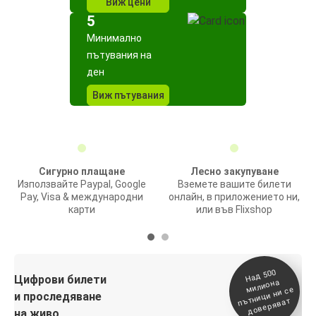
Виж цени
5
Минимално
пътувания на
ден
Виж пътувания
Сигурно плащане
Лесно закупуване
Използвайте Paypal, Google
Вземете вашите билети
Pay, Visa & международни
онлайн, в приложението ни,
карти
или във Flixshop
На
д 500
п
Цифрови билети
милиона
ътници ни се
и проследяване
доверяват
на живо