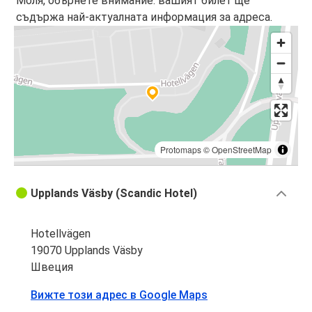
Моля, обърнете внимание: вашият билет ще
съдържа най-актуалната информация за адреса.
Protomaps
©
OpenStreetMap
Upplands Väsby (Scandic Hotel)
Hotellvägen
19070 Upplands Väsby
Швеция
Вижте този адрес в Google Maps