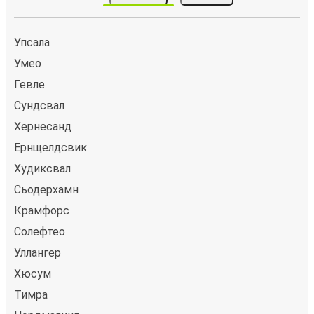
Упсала
Умео
Гевле
Сундсвал
Хернесанд
Ернщелдсвик
Худиксвал
Сьодерхамн
Крамфорс
Солефтео
Уллангер
Хюсум
Тимра