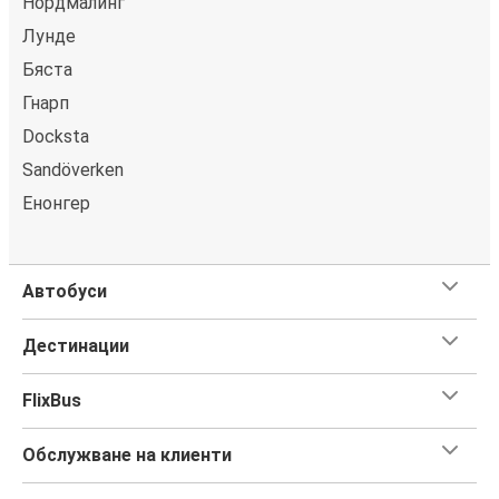
Нордмалинг
Лунде
Бяста
Гнарп
Docksta
Sandöverken
Енонгер
Автобуси
Дестинации
FlixBus
Обслужване на клиенти