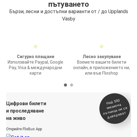
пътуването
Бързи, лесни и достъпни варианти от / до Upplands
Väsby
Сигурно плащане
Лесно закупуване
Използвайте Paypal, Google
Вземете вашите билети
Pay, Visa & международни
онлайн, в приложението ни,
карти
или във Flixshop
На
д 500
п
Цифрови билети
милиона
ътници ни се
и проследяване
доверяват
на живо
Открийте FlixBus App