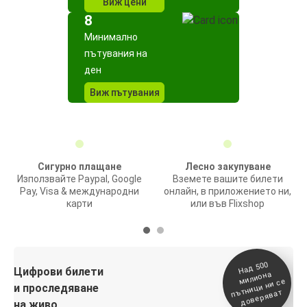
Виж цени
8
Минимално
пътувания на
ден
Виж пътувания
Сигурно плащане
Лесно закупуване
Използвайте Paypal, Google
Вземете вашите билети
Pay, Visa & международни
онлайн, в приложението ни,
карти
или във Flixshop
На
д 500
п
Цифрови билети
милиона
ътници ни се
и проследяване
доверяват
на живо