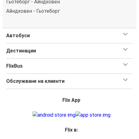
Гьотеборг - Айндховен
Айндховен - Гьотеборг
Автобуси
Дестинации
FlixBus
Обслужване на клиенти
Flix App
Flix в: