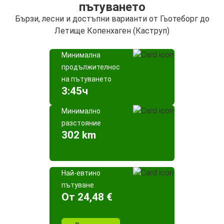
пътуването
Бързи, лесни и достъпни варианти от Гьотеборг до
Летище Копенхаген (Каструп)
Минимална
продължителност
на пътуването
3:45ч
Минимално
разстояние
302 km
Най-евтино
пътуване
Oт 24,48 €