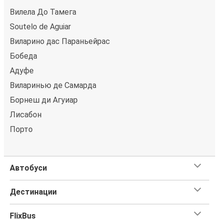
Вилела До Тамега
Soutelo de Aguiar
Виларино дас Параньейрас
Бобеда
Адуфе
Виларинью де Самарда
Борнеш ди Агуиар
Лисабон
Порто
Автобуси
Дестинации
FlixBus