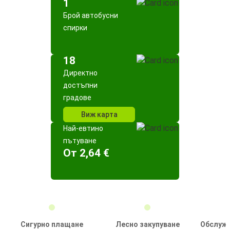
1
Брой автобусни
спирки
18
Директно
достъпни
градове
Виж карта
Най-евтино
пътуване
Oт 2,64 €
Сигурно плащане
Лесно закупуване
Обслужв