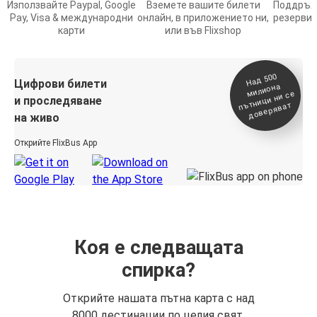
Използвайте Paypal, Google
Вземете вашите билети
Поддръжк
Pay, Visa & международни
онлайн, в приложението ни,
резервир
карти
или във Flixshop
На
д 500
п
Цифрови билети
милиона
ътници ни се
и проследяване
доверяват
на живо
Открийте FlixBus App
Коя е следващата
спирка?
Открийте нашата пътна карта с над
8000 дестинации по целия свят.