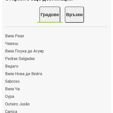
Градове
Връзки
Вила Реал
Чавеш
Вила Поука де Агуяр
Pedras Salgadas
Видаго
Вила Нова де Вейга
Sabroso
Вила Ча
Оура
Outeiro Jusão
Carrica