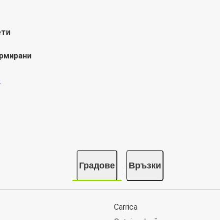
ети
ормирани
Градове
Връзки
Carrica