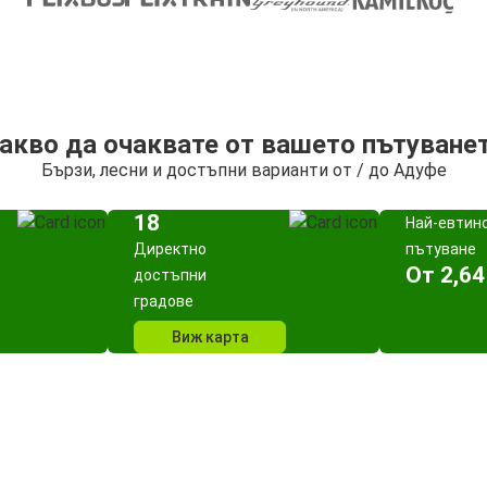
акво да очаквате от вашето пътуване
Бързи, лесни и достъпни варианти от / до Адуфе
18
Най-евтин
Директно
пътуване
Oт 2,64
достъпни
градове
Виж карта