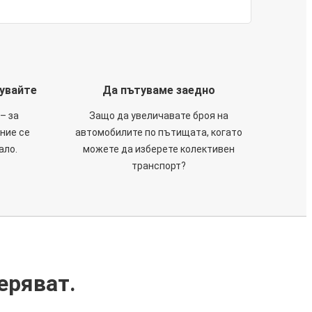
тувайте
Да пътуваме заедно
– за
Защо да увеличавате броя на
 ние се
автомобилите по пътищата, когато
ало.
можете да изберете колективен
транспорт?
еряват.