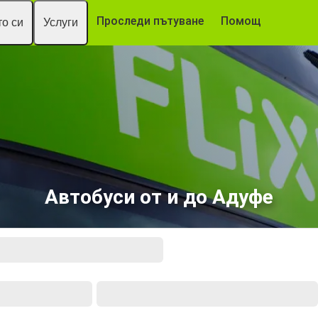
Проследи пътуване
Помощ
о си
Услуги
Автобуси от и до Адуфе