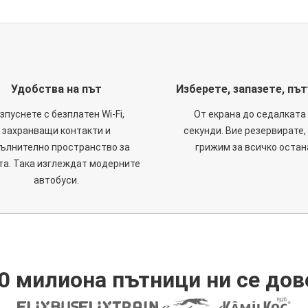
Удобства на път
Изберете, запазете, пъ
зпуснете с безплатен Wi-Fi,
От екрана до седалката 
захранващи контакти и
секунди. Вие резервирате,
ълнително пространство за
грижим за всичко остан
та. Така изглеждат модерните
автобуси.
0 милиона пътници ни се дов