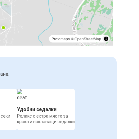
Protomaps
©
OpenStreetMap
ане:
Удобни седалки
всеки
Релакс с ектра място за
крака и накланящи седалки