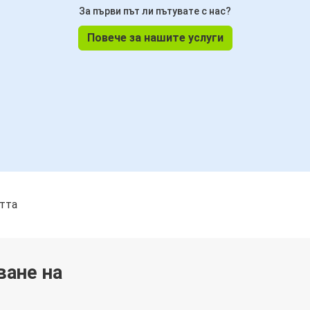
За първи път ли пътувате с нас?
Повече за нашите услуги
стта
ване на