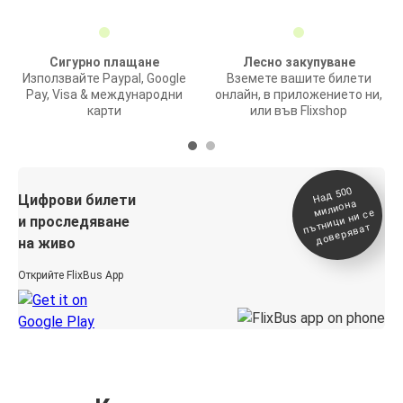
Сигурно плащане
Лесно закупуване
Използвайте Paypal, Google
Вземете вашите билети
Pay, Visa & международни
онлайн, в приложението ни,
карти
или във Flixshop
На
д 500
п
Цифрови билети
милиона
ътници ни се
и проследяване
доверяват
на живо
Открийте FlixBus App