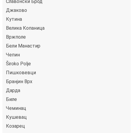
Славонски Брод
Джаково
Кутина
Велика Копаница
Вржполе
Бели Манастир
Чепин
Široko Polje
Пишковевци
Бранjин Врх
Дарда
Биле
Чеминац
Кушевац
Козарец