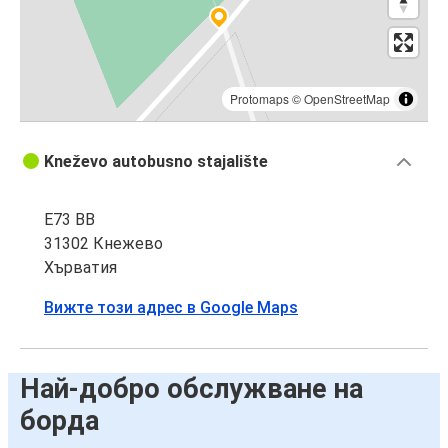
Protomaps
©
OpenStreetMap
Kneževo autobusno stajalište
E73 BB
31302 Кнежево
Хърватия
Вижте този адрес в Google Maps
Най-добро обслужване на
борда