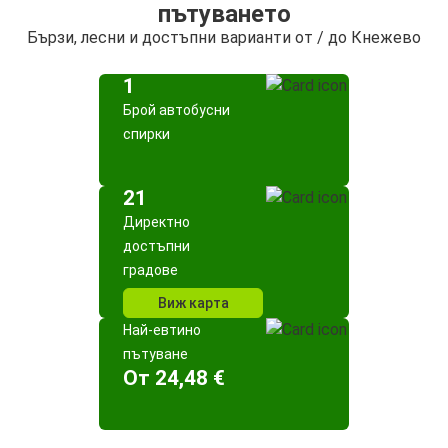
пътуването
Бързи, лесни и достъпни варианти от / до Кнежево
1
Брой автобусни
спирки
21
Директно
достъпни
градове
Виж карта
Най-евтино
пътуване
Oт 24,48 €