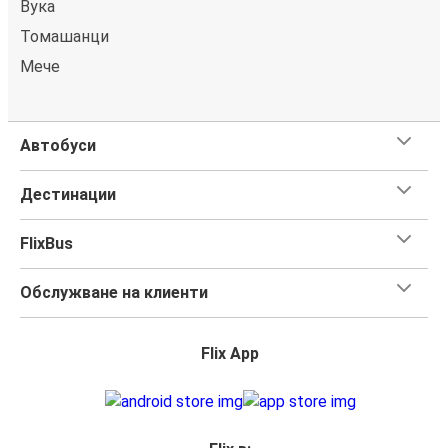
Вука
Томашанци
Мече
Автобуси
Дестинации
FlixBus
Обслужване на клиенти
Flix App