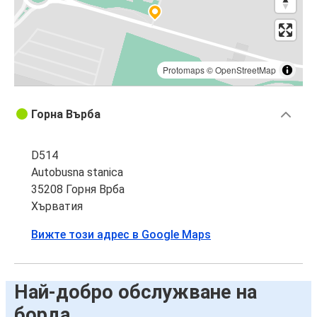
Protomaps
©
OpenStreetMap
Горна Върба
D514
Autobusna stanica
35208 Горня Врба
Хърватия
Вижте този адрес в Google Maps
Най-добро обслужване на
борда