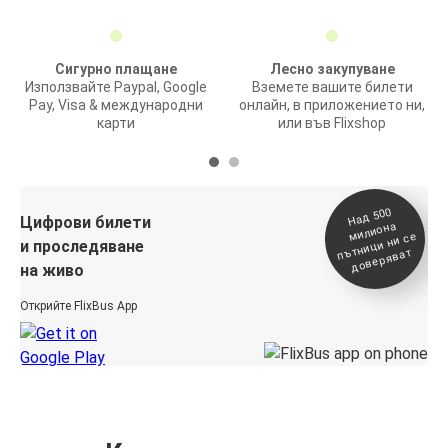
Сигурно плащане
Лесно закупуване
Използвайте Paypal, Google
Вземете вашите билети
Pay, Visa & международни
онлайн, в приложението ни,
карти
или във Flixshop
На
д 500
п
Цифрови билети
милиона
ътници ни се
и проследяване
доверяват
на живо
Открийте FlixBus App