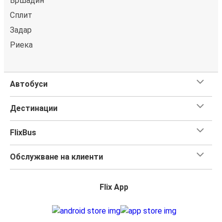
Bршадин
Сплит
Задар
Риека
Автобуси
Дестинации
FlixBus
Обслужване на клиенти
Flix App