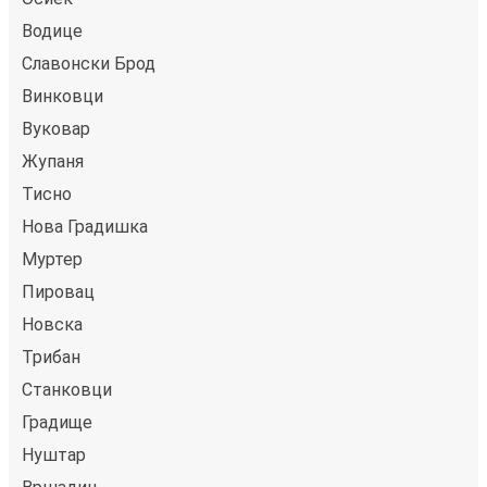
Водице
Славонски Брод
Винковци
Вуковар
Жупаня
Тисно
Нова Градишка
Муртер
Пировац
Новска
Трибан
Станковци
Градище
Нуштар