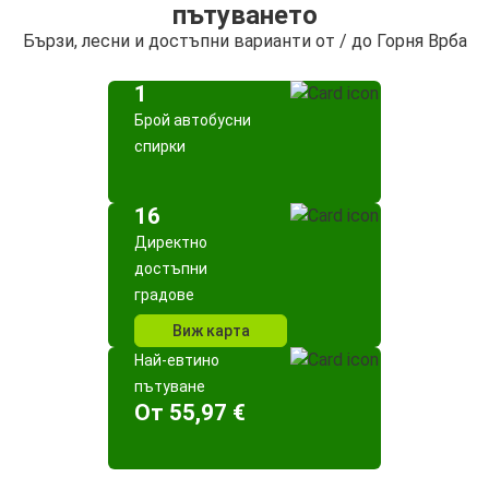
пътуването
Бързи, лесни и достъпни варианти от / до Горня Врба
1
Брой автобусни
спирки
16
Директно
достъпни
градове
Виж карта
Най-евтино
пътуване
Oт 55,97 €