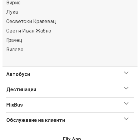
Вирие
Лука
Сесветски Кралевац
Свети Иван Жабно
Грачец
Вилево
Автобуси
Дестинации
FlixBus
Обслужване на клиенти
Flix App