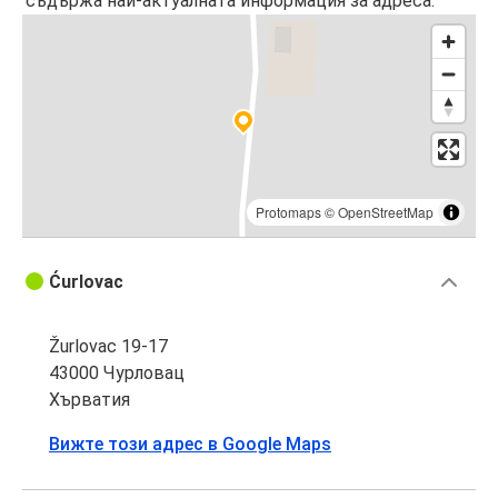
съдържа най-актуалната информация за адреса.
Protomaps
©
OpenStreetMap
Ćurlovac
Žurlovac 19-17
43000 Чурловац
Хърватия
Вижте този адрес в Google Maps