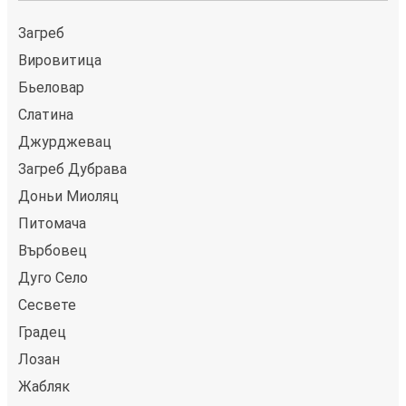
Загреб
Вировитица
Бьеловар
Слатина
Джурджевац
Загреб Дубрава
Доньи Миоляц
Питомача
Върбовец
Дуго Село
Сесвете
Градец
Лозан
Жабляк