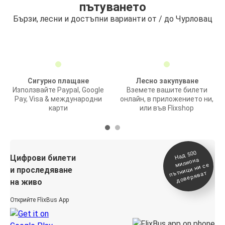
пътуването
Бързи, лесни и достъпни варианти от / до Чурловац
Сигурно плащане
Лесно закупуване
Използвайте Paypal, Google
Вземете вашите билети
Pay, Visa & международни
онлайн, в приложението ни,
карти
или във Flixshop
На
д 500
п
Цифрови билети
милиона
ътници ни се
и проследяване
доверяват
на живо
Открийте FlixBus App