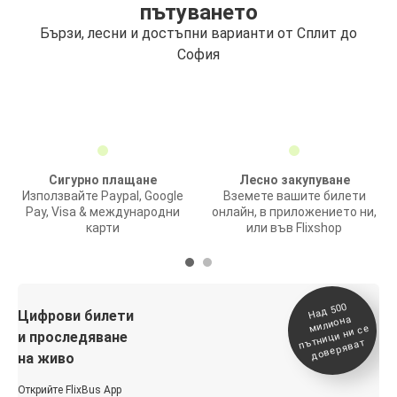
пътуването
Бързи, лесни и достъпни варианти от Сплит до
София
Сигурно плащане
Лесно закупуване
Използвайте Paypal, Google
Вземете вашите билети
Pay, Visa & международни
онлайн, в приложението ни,
карти
или във Flixshop
На
д 500
п
Цифрови билети
милиона
ътници ни се
и проследяване
доверяват
на живо
Открийте FlixBus App