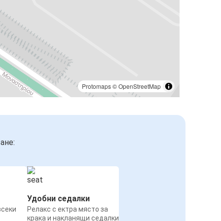
Protomaps
©
OpenStreetMap
ане:
Удобни седалки
всеки
Релакс с ектра място за
крака и накланящи седалки