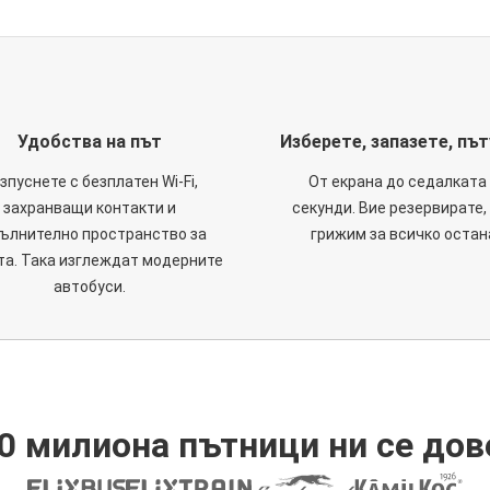
Удобства на път
Изберете, запазете, пъ
зпуснете с безплатен Wi-Fi,
От екрана до седалката 
захранващи контакти и
секунди. Вие резервирате,
ълнително пространство за
грижим за всичко остан
та. Така изглеждат модерните
автобуси.
0 милиона пътници ни се дов