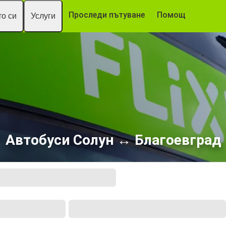
Проследи пътуване
Помощ
о си
Услуги
Автобуси Солун ↔ Благоевград