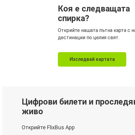
Коя е следващата
спирка?
Открийте нашата пътна карта с н
дестинации по целия свят.
Изследвай картата
Цифрови билети и проследя
живо
Открийте FlixBus App