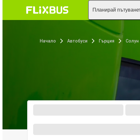
Планирай пътуванет
Начало
Автобуси
Гърция
Солун