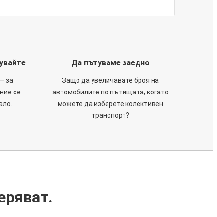
тувайте
Да пътуваме заедно
– за
Защо да увеличавате броя на
 ние се
автомобилите по пътищата, когато
ало.
можете да изберете колективен
транспорт?
еряват.