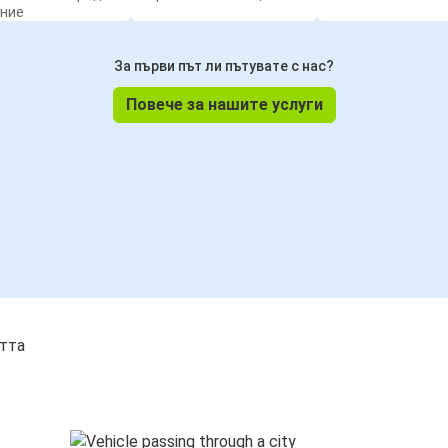
ение
За първи път ли пътувате с нас?
Повече за нашите услуги
стта