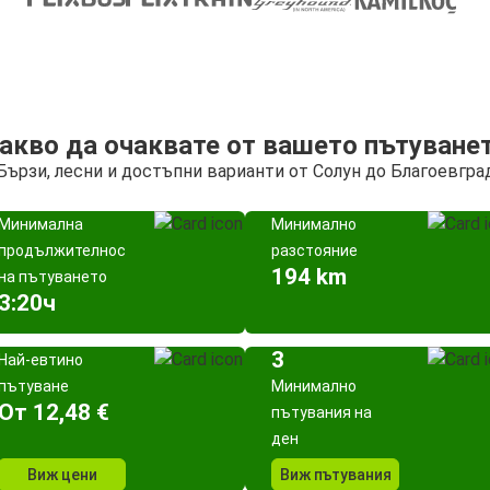
акво да очаквате от вашето пътуване
Бързи, лесни и достъпни варианти от Солун до Благоевгра
Минимална
Минимално
продължителност
разстояние
194 km
на пътуването
3:20ч
3
Най-евтино
пътуване
Минимално
Oт 12,48 €
пътувания на
ден
Виж цени
Виж пътувания