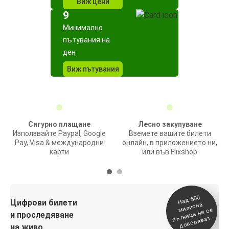
Виж цени
9
Минимално
пътувания на
ден
Виж пътувания
Сигурно плащане
Лесно закупуване
Използвайте Paypal, Google
Вземете вашите билети
Pay, Visa & международни
онлайн, в приложението ни,
карти
или във Flixshop
На
д 500
п
Цифрови билети
милиона
ътници ни се
и проследяване
доверяват
на живо