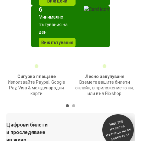
Виж цени
6
Минимално
пътувания на
ден
Виж пътувания
Сигурно плащане
Лесно закупуване
Използвайте Paypal, Google
Вземете вашите билети
Pay, Visa & международни
онлайн, в приложението ни,
карти
или във Flixshop
На
д 500
п
Цифрови билети
милиона
ътници ни се
и проследяване
доверяват
на живо