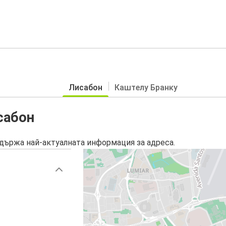
Лисабон
Каштелу Бранку
сабон
държа най-актуалната информация за адреса.