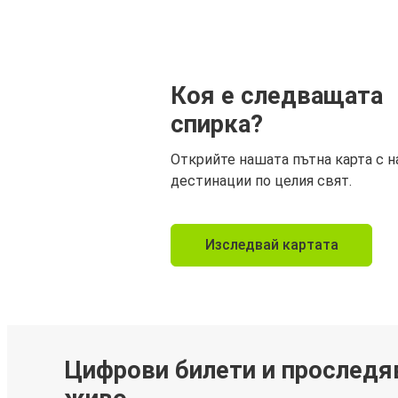
Коя е следващата
спирка?
Открийте нашата пътна карта с н
дестинации по целия свят.
Изследвай картата
Цифрови билети и проследя