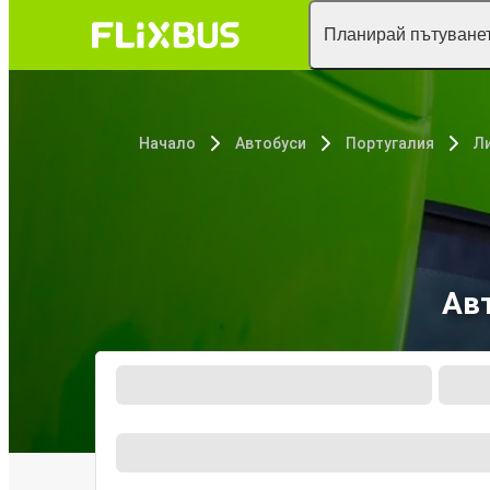
Планирай пътуванет
Начало
Автобуси
Португалия
Л
Ав