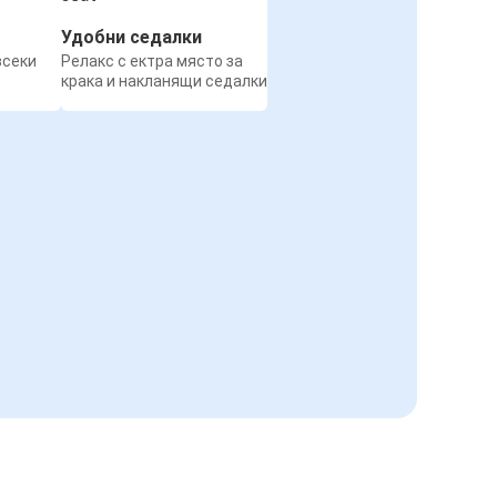
Удобни седалки
всеки
Релакс с ектра място за
крака и накланящи седалки