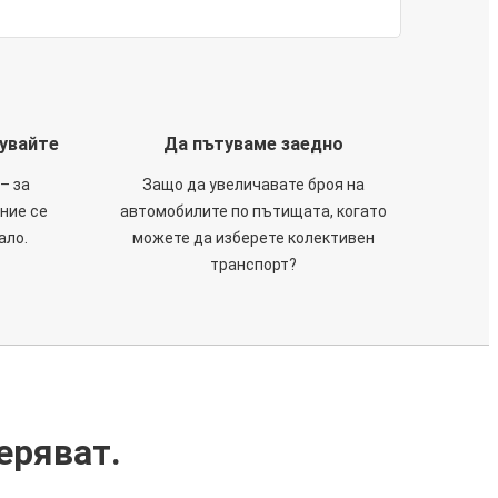
тувайте
Да пътуваме заедно
– за
Защо да увеличавате броя на
 ние се
автомобилите по пътищата, когато
ало.
можете да изберете колективен
транспорт?
еряват.