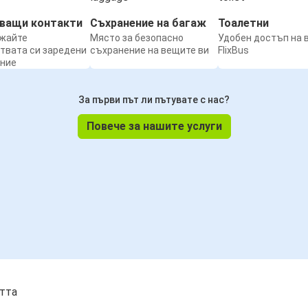
нващи контакти
Съхранение на багаж
Тоалетни
жайте
Място за безопасно
Удобен достъп на 
твата си заредени
съхранение на вещите ви
FlixBus
ение
За първи път ли пътувате с нас?
Повече за нашите услуги
стта