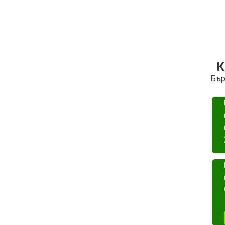
К
Бър