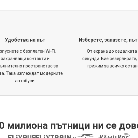
Удобства на път
Изберете, запазете, пъ
зпуснете с безплатен Wi-Fi,
От екрана до седалката 
захранващи контакти и
секунди. Вие резервирате,
ълнително пространство за
грижим за всичко остан
та. Така изглеждат модерните
автобуси.
0 милиона пътници ни се дов