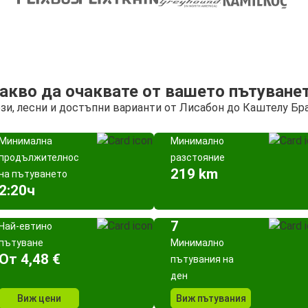
акво да очаквате от вашето пътуване
зи, лесни и достъпни варианти от Лисабон до Каштелу Бр
Минимална
Минимално
продължителност
разстояние
219 km
на пътуването
2:20ч
7
Най-евтино
пътуване
Минимално
Oт 4,48 €
пътувания на
ден
Виж цени
Виж пътувания