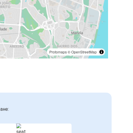
Protomaps
©
OpenStreetMap
ане: