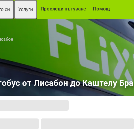
Проследи пътуване
Помощ
о си
Услуги
исабон
тобус от Лисабон до Каштелу Бра