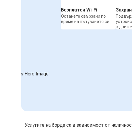
Безплатен Wi-Fi
Захра
Останете свързани по
Поддър
време на пътуването си
устройс
в движ
Услугите на борда са в зависимост от налично