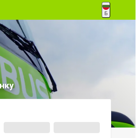
Б
нку