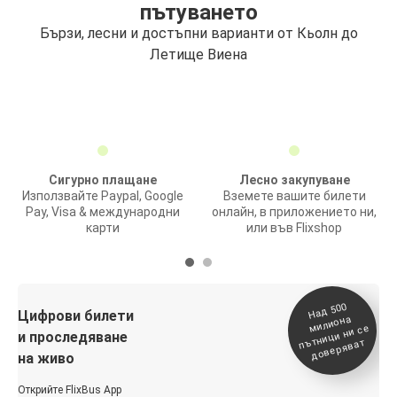
пътуването
Бързи, лесни и достъпни варианти от Кьолн до
Летище Виена
Сигурно плащане
Лесно закупуване
Използвайте Paypal, Google
Вземете вашите билети
Pay, Visa & международни
онлайн, в приложението ни,
карти
или във Flixshop
На
д 500
п
Цифрови билети
милиона
ътници ни се
и проследяване
доверяват
на живо
Открийте FlixBus App