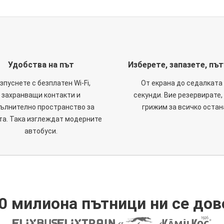
Удобства на път
Изберете, запазете, пъ
зпуснете с безплатен Wi-Fi,
От екрана до седалката 
захранващи контакти и
секунди. Вие резервирате,
ълнително пространство за
грижим за всичко остан
та. Така изглеждат модерните
автобуси.
0 милиона пътници ни се дов