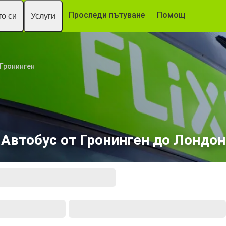
Проследи пътуване
Помощ
о си
Услуги
Гронинген
Автобус от Гронинген до Лондон