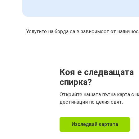
Услугите на борда са в зависимост от налично
Коя е следващата
спирка?
Открийте нашата пътна карта с н
дестинации по целия свят.
Изследвай картата