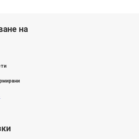
ване на
ети
ормирани
зки