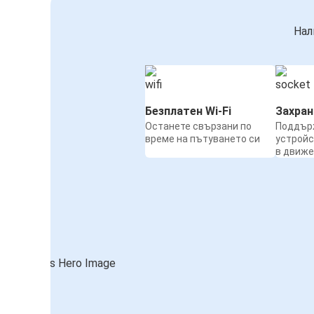
Нал
Безплатен Wi-Fi
Захра
Останете свързани по
Поддър
време на пътуването си
устройс
в движ