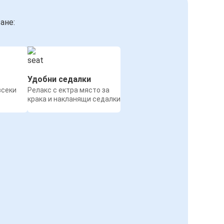
ане:
Удобни седалки
всеки
Релакс с ектра място за
крака и накланящи седалки