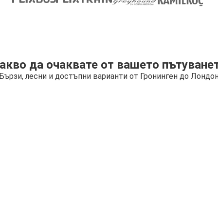
акво да очаквате от вашето пътуване
Бързи, лесни и достъпни варианти от Гронинген до Лондо