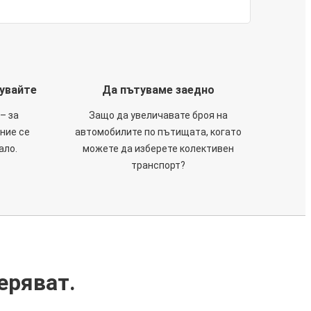
тувайте
Да пътуваме заедно
– за
Защо да увеличавате броя на
 ние се
автомобилите по пътищата, когато
ало.
можете да изберете колективен
транспорт?
еряват.