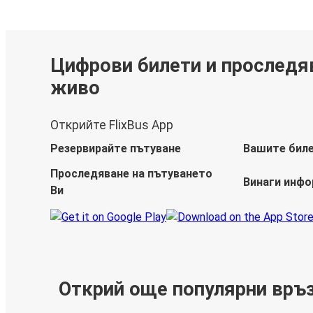
Цифрови билети и проследя
живо
Открийте FlixBus App
Резервирайте пътуване
Вашите бил
Проследяване на пътуването
Винаги инф
Ви
Открий още популярни връ