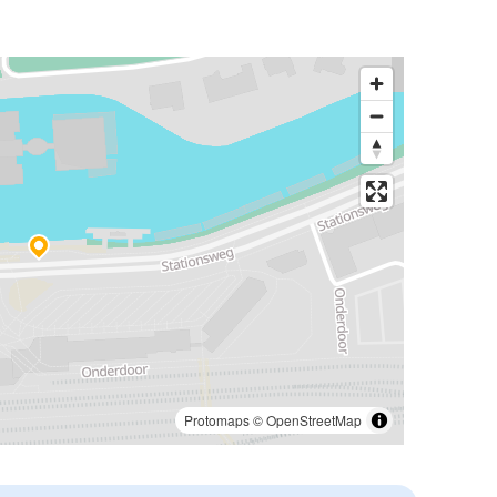
Protomaps
©
OpenStreetMap