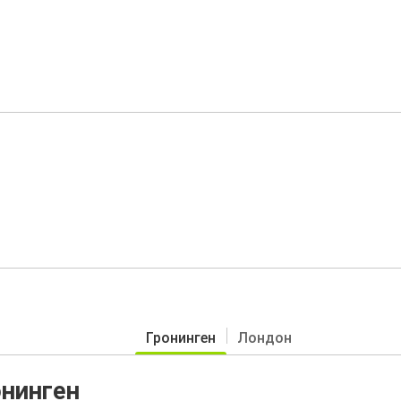
Гронинген
Лондон
онинген