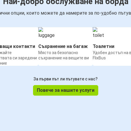
Най-добро обслужване на борда
ични опции, които можете да намерите за по-удобно пътув
нващи контакти
Съхранение на багаж
Тоалетни
жайте
Място за безопасно
Удобен достъп на 
твата си заредени
съхранение на вещите ви
FlixBus
ение
За първи път ли пътувате с нас?
Повече за нашите услуги