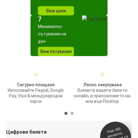
Виж цени
7
Минимално
пътувания на
ден
Виж пътувания
Сигурно плащане
Лесно закупуване
Използвайте Paypal, Google
Вземете вашите билети
Pay, Visa & международни
онлайн, в приложението ни,
карти
или във Flixshop
На
д 500
п
Цифрови билети
милиона