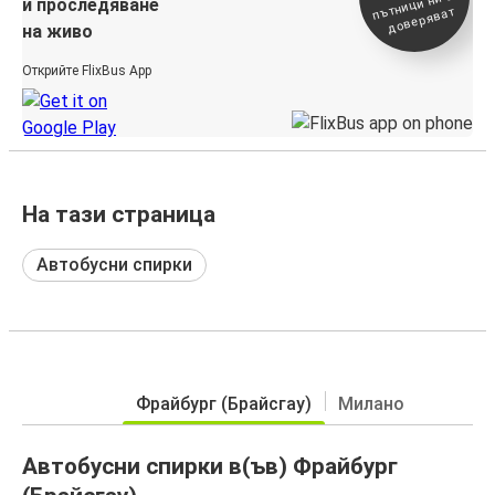
ътници ни се
и проследяване
доверяват
на живо
Открийте FlixBus App
На тази страница
Автобусни спирки
Фрайбург (Брайсгау)
Милано
Автобусни спирки в(ъв) Фрайбург