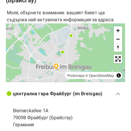
(Брайсгау)
Моля, обърнете внимание: вашият билет ще
съдържа най-актуалната информация за адреса.
Protomaps
©
OpenStreetMap
централна гара Фрайбург (im Breisgau)
Bismarckallee 1A
79098 Фрайбург (Брайсгау)
Германия