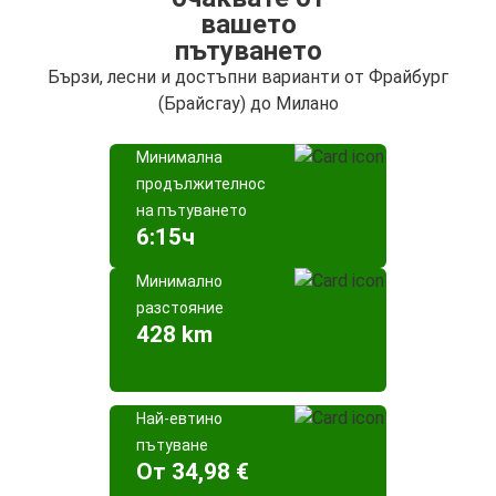
вашето
пътуването
Бързи, лесни и достъпни варианти от Фрайбург
(Брайсгау) до Милано
Минимална
продължителност
на пътуването
6:15ч
Минимално
разстояние
428 km
Най-евтино
пътуване
Oт 34,98 €