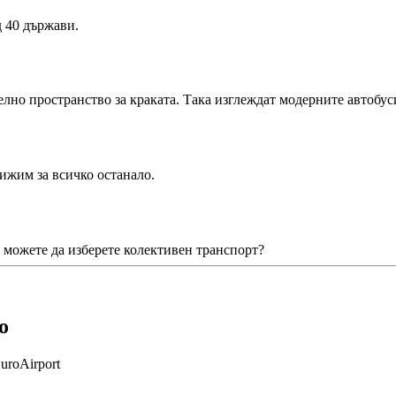
 40 държави.
елно пространство за краката. Така изглеждат модерните автобус
рижим за всичко останало.
 можете да изберете колективен транспорт?
о
uroAirport