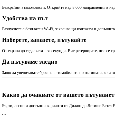
Безкрайни възможности. Открийте над 8,000 направления в над
Удобства на път
Разпуснете с безплатен Wi-Fi, захранващи контакти и допълнит
Изберете, запазете, пътувайте
От екрана до седалката – за секунди. Вие резервирате, ние се г
Да пътуваме заедно
Защо да увеличавате броя на автомобилите по пътищата, когато
Какво да очаквате от вашето пътуванет
Бързи, лесни и достъпни варианти от Дижон до Летище Базел E