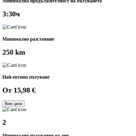
Минимална продължителност на пътуването
3:30ч
Минимално разстояние
250 km
Най-евтино пътуване
Oт 15,98 €
Виж цени
2
Минимално пътувания на ден