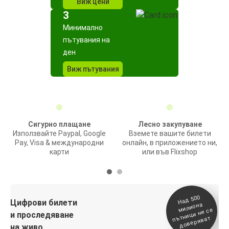
Виж цени
3
Минимално
пътувания на
ден
Виж пътувания
Сигурно плащане
Лесно закупуване
Използвайте Paypal, Google
Вземете вашите билети
Pay, Visa & международни
онлайн, в приложението ни,
карти
или във Flixshop
На
д 500
п
Цифрови билети
милиона
ътници ни се
и проследяване
доверяват
на живо